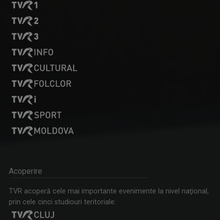
Tenis internațional la Târgu Mureș! TVR Sport transmite
finalele AXERIA Open WTA 125
Acoperire
TVR acoperă cele mai importante evenimente la nivel naţional,
prin cele cinci studiouri teritoriale: