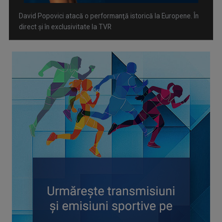
David Popovici atacă o performanţă istorică la Europene. În
direct şi în exclusivitate la TVR
Spectacol total la TVR: David Popovici și tricolorii luptă
pentru aur la Europenele de Natație de la Paris