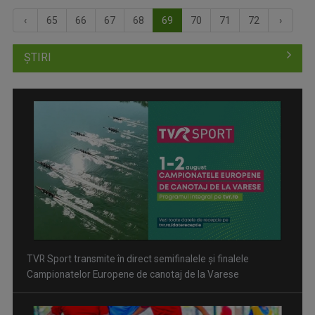
‹
65
66
67
68
69
70
71
72
›
ȘTIRI
TVR Sport transmite în direct semifinalele și finalele
Campionatelor Europene de canotaj de la Varese