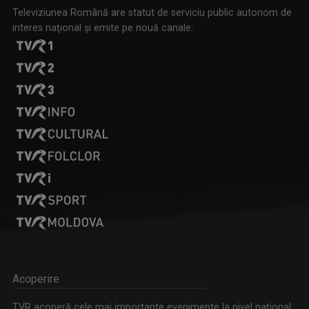
Televiziunea Română are statut de serviciu public autonom de
interes naţional şi emite pe nouă canale:
Tenis internațional la Târgu Mureș! TVR Sport transmite
finalele AXERIA Open WTA 125
Acoperire
TVR acoperă cele mai importante evenimente la nivel naţional,