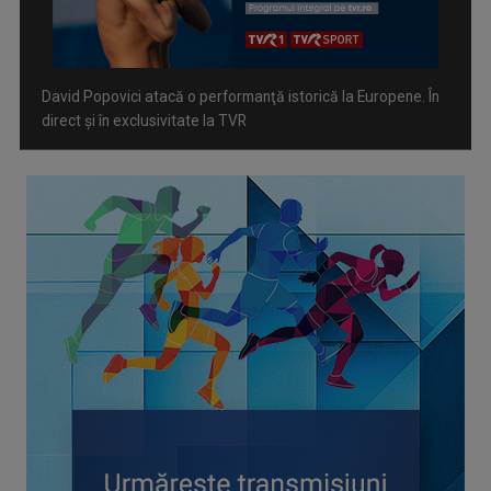
David Popovici atacă o performanţă istorică la Europene. În
direct şi în exclusivitate la TVR
Spectacol total la TVR: David Popovici și tricolorii luptă
pentru aur la Europenele de Natație de la Paris