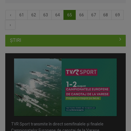
‹
61
62
63
64
65
66
67
68
69
›
ȘTIRI
TVR Sport transmite în direct semifinalele și finalele
Campionatelor Europene de canotaj de la Varese