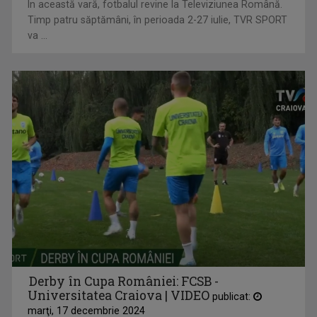
În această vară, fotbalul revine la Televiziunea Română.
Timp patru săptămâni, în perioada 2-27 iulie, TVR SPORT
va ...
Derby în Cupa României: FCSB -
Universitatea Craiova | VIDEO
publicat:
marţi, 17 decembrie 2024