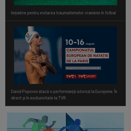
David Popovici atacă o performanţă istorică la Europene. În
direct şi în exclusivitate la TVR
Spectacol total la TVR: David Popovici și tricolorii luptă
pentru aur la Europenele de Natație de la Paris