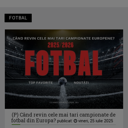
finalele AXERIA Open WTA 125
FOTBAL
TVR Sport transmite în direct semifinalele și finalele
Campionatelor Europene de canotaj de la Varese
(P) Când revin cele mai tari campionate de
fotbal din Europa?
publicat:
vineri, 25 iulie 2025