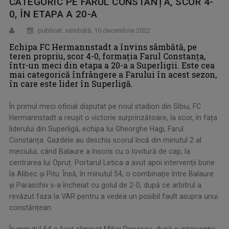
CATEGORIC PE FARUL CONSTANȚA, SCOR 4-
0, ÎN ETAPA A 20-A
publicat: sâmbătă, 10 decembrie 2022
Echipa FC Hermannstadt a învins sâmbătă, pe
teren propriu, scor 4-0, formația Farul Constanța,
într-un meci din etapa a 20-a a Superligii. Este cea
mai categorică înfrângere a Farului în acest sezon,
în care este lider în Superligă.
În primul meci oficial disputat pe noul stadion din Sibiu, FC
Hermannstadt a reușit o victorie surprinzătoare, la scor, în fața
liderului din Superligă, echipa lui Gheorghe Hagi, Farul
Constanța. Gazdele au deschis scorul încă din minutul 2 al
meciului, când Balaure a înscris cu o lovitură de cap, la
centrarea lui Opruț. Portarul Letica a avut apoi intervenții bune
la Alibec și Pitu. Însă, în minutul 54, o combinație între Balaure
și Paraschiv s-a încheiat cu golul de 2-0, după ce arbitrul a
revăzut faza la VAR pentru a vedea un posibil fault asupra unui
constănțean.
În minutul 64 a fost eliminat Mihai Popescu, după o intervenție