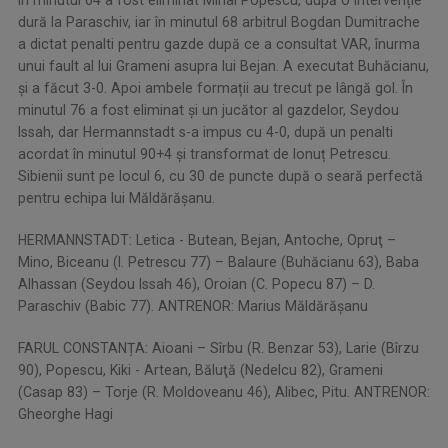
dură la Paraschiv, iar în minutul 68 arbitrul Bogdan Dumitrache
a dictat penalti pentru gazde după ce a consultat VAR, înurma
unui fault al lui Grameni asupra lui Bejan. A executat Buhăcianu,
și a făcut 3-0. Apoi ambele formații au trecut pe lângă gol. În
minutul 76 a fost eliminat și un jucător al gazdelor, Seydou
Issah, dar Hermannstadt s-a impus cu 4-0, după un penalti
acordat în minutul 90+4 și transformat de Ionuț Petrescu.
Sibienii sunt pe locul 6, cu 30 de puncte după o seară perfectă
pentru echipa lui Măldărășanu.
HERMANNSTADT: Letica - Butean, Bejan, Antoche, Opruţ –
Mino, Biceanu (I. Petrescu 77) – Balaure (Buhăcianu 63), Baba
Alhassan (Seydou Issah 46), Oroian (C. Popecu 87) – D.
Paraschiv (Babic 77). ANTRENOR: Marius Măldărășanu
FARUL CONSTANȚA: Aioani – Sîrbu (R. Benzar 53), Larie (Bîrzu
90), Popescu, Kiki - Artean, Băluţă (Nedelcu 82), Grameni
(Casap 83) – Torje (R. Moldoveanu 46), Alibec, Pitu. ANTRENOR:
Gheorghe Hagi