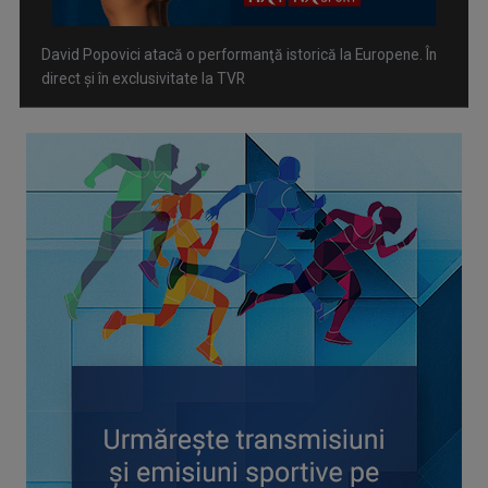
David Popovici atacă o performanţă istorică la Europene. În
direct şi în exclusivitate la TVR
Spectacol total la TVR: David Popovici și tricolorii luptă
pentru aur la Europenele de Natație de la Paris