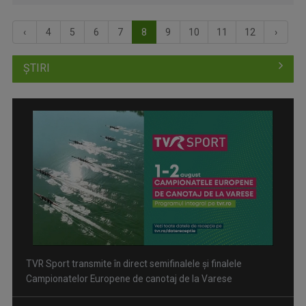
‹
4
5
6
7
8
9
10
11
12
›
ȘTIRI
TVR Sport transmite în direct semifinalele și finalele
Campionatelor Europene de canotaj de la Varese