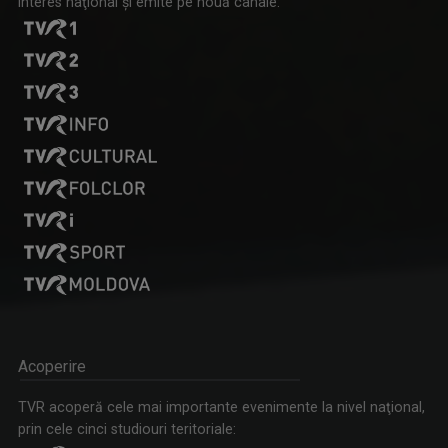
interes naţional şi emite pe nouă canale:
Tenis internațional la Târgu Mureș! TVR Sport transmite
finalele AXERIA Open WTA 125
Acoperire
TVR acoperă cele mai importante evenimente la nivel naţional,
prin cele cinci studiouri teritoriale: