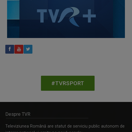
CONCACAF respinge planul FIFA de privatizare parțială a
activităților comerciale
#TVRSPORT
Despre TVR
Televiziunea Română are statut de serviciu public autonom de