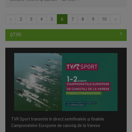
‹
2
3
4
5
6
7
8
9
10
›
ȘTIRI
TVR Sport transmite în direct semifinalele și finalele
Campionatelor Europene de canotaj de la Varese