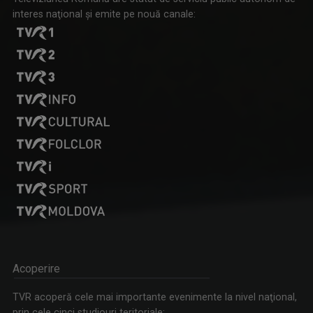
interes naţional şi emite pe nouă canale:
Tenis internațional la Târgu Mureș! TVR Sport transmite
finalele AXERIA Open WTA 125
Acoperire
TVR acoperă cele mai importante evenimente la nivel naţional,
prin cele cinci studiouri teritoriale: