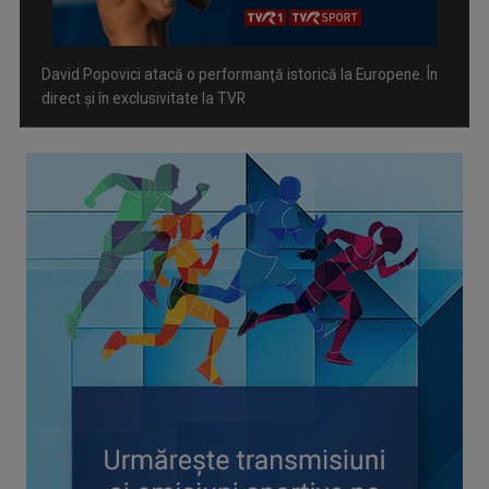
David Popovici atacă o performanţă istorică la Europene. În
direct şi în exclusivitate la TVR
Spectacol total la TVR: David Popovici și tricolorii luptă
pentru aur la Europenele de Natație de la Paris