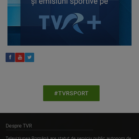
CONCACAF respinge planul FIFA de privatizare parțială a
activităților comerciale
#TVRSPORT
Despre TVR
Televiziunea Română are statut de serviciu public autonom de