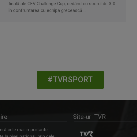
finală ale CEV Challenge Cup, cedând cu scorul de 3-0
în confruntarea cu echipa grecească ...
#TVRSPORT
ire
Site-uri TVR
ră cele mai importante
 la nivel naţional, prin cele