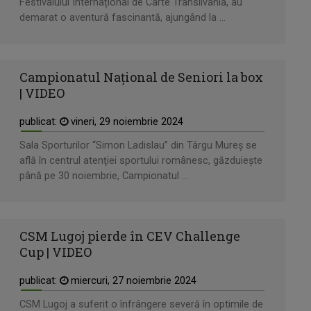
Festivalului Internațional de Carte Transilvania, au
demarat o aventură fascinantă, ajungând la ...
Campionatul Naţional de Seniori la box
| VIDEO
publicat:
vineri, 29 noiembrie 2024
Sala Sporturilor “Simon Ladislau” din Târgu Mureş se
află în centrul atenţiei sportului românesc, găzduiește
până pe 30 noiembrie, Campionatul ...
CSM Lugoj pierde în CEV Challenge
Cup | VIDEO
publicat:
miercuri, 27 noiembrie 2024
CSM Lugoj a suferit o înfrângere severă în optimile de