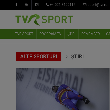
+4 021 3199112
sport@tvr.ro
TVR SPORT
PROGRAM TV
ȘTIRI
REMEMBER
C
ALTE SPORTURI
ȘTIRI