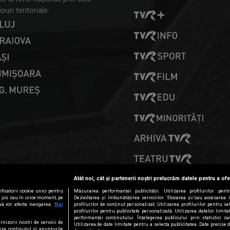
ouri teritoriale:
PRESELECȚII
Atât noi, cât și partenerii noștri prelucrăm datele pentru a ofe
ficatorii cookie unici pentru
Măsurarea performanței publicității. Utilizarea profilurilor pent
ai jos sau în orice moment, pe
Dezvoltarea și îmbunătățirea serviciilor. Stocarea și/sau accesarea 
vă vor afecta navigarea.
Mai
profilurilor de conținut personalizat. Utilizarea profilurilor pentru se
profilurilor pentru publicitate personalizată. Utilizarea datelor limi
performanței conținutului. Înțelegerea publicului prin statistici s
rnizorii nostri de servicii de
Utilizarea de date limitate pentru a selecta publicitatea. Date precise 
iza continutul si anunturile