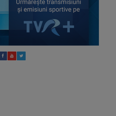
AXERIA Open WTA 125