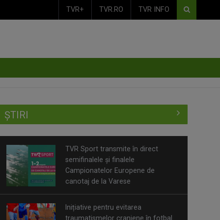
TVR+
TVR.RO
TVR INFO
ȘTIRI
TVR Sport transmite în direct
semifinalele și finalele
Campionatelor Europene de
canotaj de la Varese
Inițiative pentru evitarea
traumatismelor craniene în fotbal