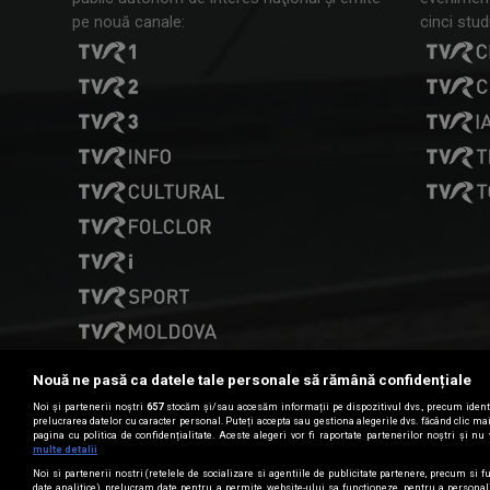
pe nouă canale:
cinci studi
Nouă ne pasă ca datele tale personale să rămână confidențiale
Noi și partenerii noștri
657
stocăm și/sau accesăm informații pe dispozitivul dvs., precum identi
prelucrarea datelor cu caracter personal. Puteți accepta sau gestiona alegerile dvs. făcând clic m
pagina cu politica de confidențialitate. Aceste alegeri vor fi raportate partenerilor noștri și nu 
Date de contact
multe detalii
Noi si partenerii nostri (retelele de socializare si agentiile de publicitate partenere, precum si fu
date analitice) prelucram date pentru a permite website-ului sa functioneze, pentru a personal