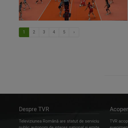
1
2
3
4
5
›
Despre TVR
Acoper
Televiziunea Română are statut de serviciu
TVR acope
public autonom de interes naţional şi emite
evenimente