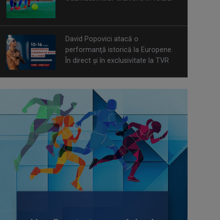
David Popovici atacă o
performanţă istorică la Europene.
În direct şi în exclusivitate la TVR
Spectacol total la TVR: David
Popovici și tricolorii luptă pentru
aur la Europenele de Natație de la
Paris
CONCACAF respinge planul FIFA de
privatizare parțială a activităților
comerciale
Tenis internațional la Târgu Mureș!
TVR Sport transmite finalele