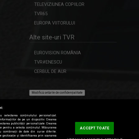
TELEVIZIUNEA COPIILOR
TVR65
EUROPA VIITORULUI
Alte site-uri TVR
EUROVISION ROMÂNIA
TVR#ENESCU
CERBUL DE AUR
Modifică setările de confidențialitate
ri:
ru selectarea conținutului personalizat.
informațiilor de pe un dispozitiv. Crearea
lectarea publicității personalizate. Crearea
tate pentru a selecta conținutul. Măsurarea
ACCEPT TOATE
au combinații de date din surse diferite.
de geolocație și identificarea prin scanarea