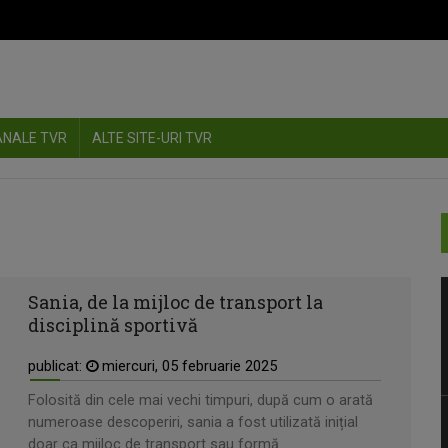
ANALE TVR
ALTE SITE-URI TVR
Sania, de la mijloc de transport la
disciplină sportivă
publicat:
miercuri, 05 februarie 2025
Folosită din cele mai vechi timpuri, după cum o arată
numeroase descoperiri, sania a fost utilizată inițial
doar ca mijloc de transport sau formă ...