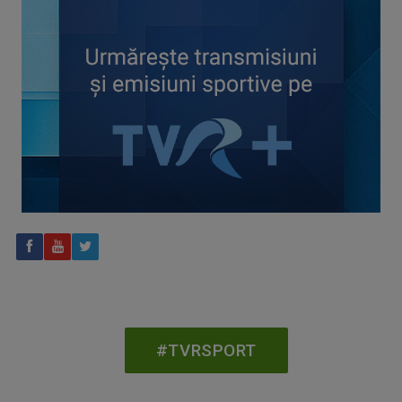
Spectacol total la TVR: David Popovici și tricolorii luptă
pentru aur la Europenele de Natație de la Paris
CONCACAF respinge planul FIFA de privatizare parțială a
activităților comerciale
#TVRSPORT