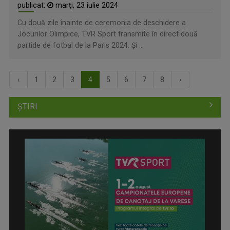
publicat:
marţi, 23 iulie 2024
Cu două zile înainte de ceremonia de deschidere a
Jocurilor Olimpice, TVR Sport transmite în direct două
partide de fotbal de la Paris 2024. Şi ...
‹
1
2
3
4
5
6
7
8
›
ȘTIRI