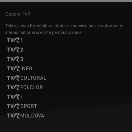
Despre TVR
Televiziunea Română are statut de serviciu public autonom de
interes naţional şi emite pe nouă canale:
Tenis internațional la Târgu Mureș! TVR Sport transmite
finalele AXERIA Open WTA 125