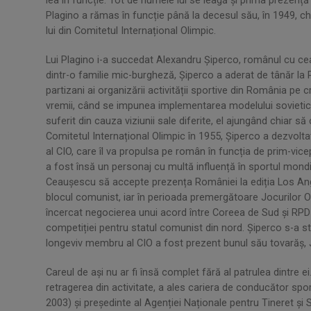
lea în funcție. Tot de numele lui se leagă și prima prezenț
Plagino a rămas în funcție până la decesul său, în 1949, chi
lui din Comitetul Internațional Olimpic.
Lui Plagino i-a succedat Alexandru Șiperco, românul cu cea
dintr-o familie mic-burgheză, Șiperco a aderat de tânăr la 
partizani ai organizării activității sportive din România pe cr
vremii, când se impunea implementarea modelului sovietic.
suferit din cauza viziunii sale diferite, el ajungând chiar 
Comitetul Internațional Olimpic în 1955, Șiperco a dezvolt
al CIO, care îl va propulsa pe român în funcția de prim-vice
a fost însă un personaj cu multă influență în sportul mondial
Ceaușescu să accepte prezența României la ediția Los Ange
blocul comunist, iar în perioada premergătoare Jocurilor O
încercat negocierea unui acord între Coreea de Sud și RPD
competiției pentru statul comunist din nord. Șiperco s-a st
longeviv membru al CIO a fost prezent bunul său tovarăș
Careul de ași nu ar fi însă complet fără al patrulea dintre 
retragerea din activitate, a ales cariera de conducător sp
2003) și președinte al Agenției Naționale pentru Tineret și S