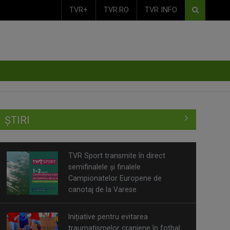
TVR+
TVR.RO
TVR INFO
ȘTIRI
TVR Sport transmite în direct
semifinalele și finalele
Campionatelor Europene de
canotaj de la Varese
Inițiative pentru evitarea
traumatismelor craniene în fotbal