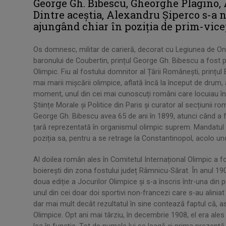
George Gh. Bibescu, Gheorghe Plagino,
Dintre aceștia, Alexandru Șiperco s-a n
ajungând chiar în poziția de prim-vice
Os domnesc, militar de carieră, decorat cu Legiunea de Onoa
baronului de Coubertin, prințul George Gh. Bibescu a fost 
Olimpic. Fiu al fostului domnitor al Țării Românești, prințul 
mai marii mișcării olimpice, aflată încă la început de drum, 
moment, unul din cei mai cunoscuți români care locuiau în
Științe Morale și Politice din Paris și curator al secțiunii r
George Gh. Bibescu avea 65 de ani în 1899, atunci când a f
țară reprezentată în organismul olimpic suprem. Mandatul s
poziția sa, pentru a se retrage la Constantinopol, acolo un
Al doilea român ales în Comitetul Internațional Olimpic a f
boierești din zona fostului județ Râmnicu-Sărat. În anul 1900
doua ediție a Jocurilor Olimpice și s-a înscris într-una din
unul din cei doar doi sportivi non-francezi care s-au aliniat 
dar mai mult decât rezultatul în sine contează faptul că, a
Olimpice. Opt ani mai târziu, în decembrie 1908, el era ales 