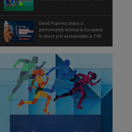
David Popovici atacă o
performanţă istorică la Europene.
În direct şi în exclusivitate la TVR
Spectacol total la TVR: David
Popovici și tricolorii luptă pentru
aur la Europenele de Natație de la
Paris
CONCACAF respinge planul FIFA de
privatizare parțială a activităților
comerciale
Tenis internațional la Târgu Mureș!
TVR Sport transmite finalele