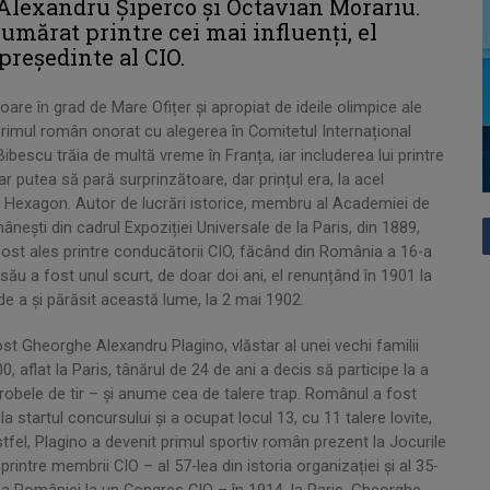
 Alexandru Șiperco și Octavian Morariu.
umărat printre cei mai influenți, el
președinte al CIO.
re în grad de Mare Ofițer și apropiat de ideile olimpice ale
primul român onorat cu alegerea în Comitetul Internațional
Bibescu trăia de multă vreme în Franța, iar includerea lui printre
ar putea să pară surprinzătoare, dar prințul era, la acel
 Hexagon. Autor de lucrări istorice, membru al Academiei de
omânești din cadrul Expoziției Universale de la Paris, din 1889,
ost ales printre conducătorii CIO, făcând din România a 16-a
ău a fost unul scurt, de doar doi ani, el renunțând în 1901 la
de a și părăsit această lume, la 2 mai 1902.
ost Gheorghe Alexandru Plagino, vlăstar al unei vechi familii
, aflat la Paris, tânărul de 24 de ani a decis să participe la a
 probele de tir – și anume cea de talere trap. Românul a fost
la startul concursului și a ocupat locul 13, cu 11 talere lovite,
stfel, Plagino a devenit primul sportiv român prezent la Jocurile
printre membrii CIO – al 57-lea din istoria organizației și al 35-