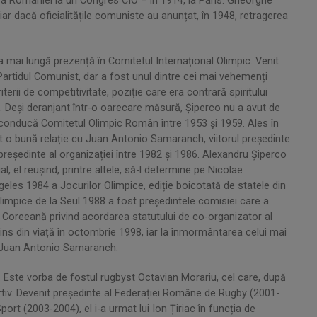
ă a României la un Congres CIO – în 1914, la Paris. Gheorghe
ar dacă oficialitățile comuniste au anunțat, în 1948, retragerea
 mai lungă prezență în Comitetul Internațional Olimpic. Venit
Partidul Comunist, dar a fost unul dintre cei mai vehemenți
iterii de competitivitate, poziție care era contrară spiritului
 Deși deranjant într-o oarecare măsură, Șiperco nu a avut de
să conducă Comitetul Olimpic Român între 1953 și 1959. Ales în
at o bună relație cu Juan Antonio Samaranch, viitorul președinte
președinte al organizației între 1982 și 1986. Alexandru Șiperco
, el reușind, printre altele, să-l determine pe Nicolae
les 1984 a Jocurilor Olimpice, ediție boicotată de statele din
limpice de la Seul 1988 a fost președintele comisiei care a
 Coreeană privind acordarea statutului de co-organizator al
ins din viață în octombrie 1998, iar la înmormântarea celui mai
, Juan Antonio Samaranch.
ei. Este vorba de fostul rugbyst Octavian Morariu, cel care, după
ortiv. Devenit președinte al Federației Române de Rugby (2001-
port (2003-2004), el i-a urmat lui Ion Țiriac în funcția de