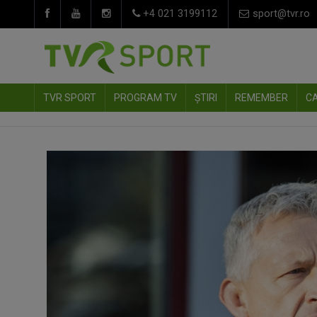
+4 021 3199112
sport@tvr.ro
TVR SPORT
PROGRAM TV
ȘTIRI
REMEMBER
C