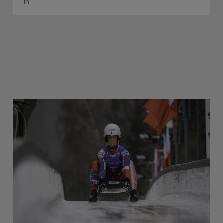
în ...