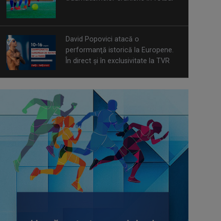
David Popovici atacă o
performanţă istorică la Europene.
În direct şi în exclusivitate la TVR
Spectacol total la TVR: David
Popovici și tricolorii luptă pentru
aur la Europenele de Natație de la
Paris
CONCACAF respinge planul FIFA de
privatizare parțială a activităților
comerciale
Tenis internațional la Târgu Mureș!
TVR Sport transmite finalele