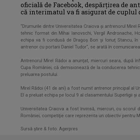
oficială de Facebook, despărţirea de an
că interimatul va fi asigurat de cuplul
"Drumurile dintre Universitatea Craiova şi antrenorul Mirel R
tehnic format din Mihai Ianovschi, Vergil Andronache, Ho
echipa va fi condusă de Dragoş Bon şi Ionuţ Stancu, în ti
antrenor cu portarii Daniel Tudor", se arată în comunicarea 
Antrenorul Mirel Rădoi a anunţat, miercuri seara, după în
Cupa României, că demisionează de la conducerea tehnică a
preluarea postului.
Mirel Rădoi (41 de ani) a fost numit antrenor principal al Uni
El a preluat echipa pe locul 9 al clasamentului Superligii şi 
Universitatea Craiova a fost învinsă, miercuri, cu scorul 
României, competiţie care reprezenta un obiectiv pentru Mi
Sursă știre & foto: Agerpres