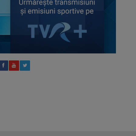
AXERIA Open WTA 125