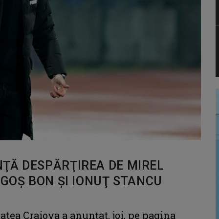
ŢĂ DESPĂRŢIREA DE MIREL
AGOŞ BON ŞI IONUŢ STANCU
tea Craiova a anunţat, joi, pe pagina