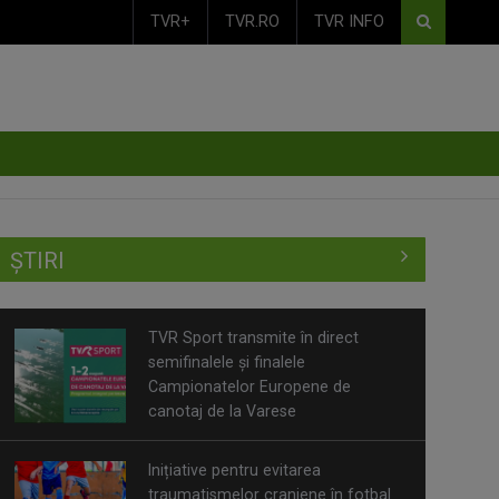
TVR+
TVR.RO
TVR INFO
ȘTIRI
TVR Sport transmite în direct
semifinalele și finalele
Campionatelor Europene de
canotaj de la Varese
Inițiative pentru evitarea
traumatismelor craniene în fotbal