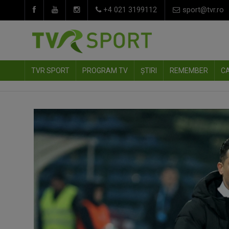
+4 021 3199112
sport@tvr.ro
TVR SPORT
PROGRAM TV
ȘTIRI
REMEMBER
C