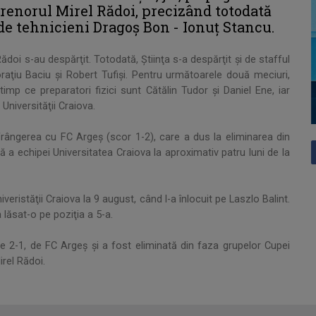
trenorul Mirel Rădoi, precizând totodată
 de tehnicieni Dragoş Bon - Ionuţ Stancu.
ădoi s-au despărţit. Totodată, Ştiinţa s-a despărţit şi de stafful
raţiu Baciu şi Robert Tufişi. Pentru următoarele două meciuri,
mp ce preparatori fizici sunt Cătălin Tudor şi Daniel Ene, iar
Universităţii Craiova.
frângerea cu FC Argeş (scor 1-2), care a dus la eliminarea din
 echipei Universitatea Craiova la aproximativ patru luni de la
veristăţii Craiova la 9 august, când l-a înlocuit pe Laszlo Balint.
a lăsat-o pe poziţia a 5-a.
de 2-1, de FC Argeş şi a fost eliminată din faza grupelor Cupei
rel Rădoi.