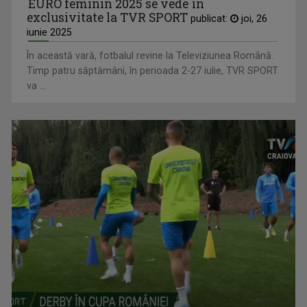
EURO feminin 2025 se vede în
exclusivitate la TVR SPORT
publicat:
joi, 26
iunie 2025
În această vară, fotbalul revine la Televiziunea Română.
Timp patru săptămâni, în perioada 2-27 iulie, TVR SPORT
va ...