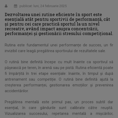
publicat: luni, 24 februarie 2025
Dezvoltarea unei rutine eficiente în sport este
esențială atât pentru sportivii de performanță, cât
și pentru cei care practică sportul la un nivel
recreativ, având impact asupra concentrării,
performanței și gestionării stresului competițional.
Rutina este fundamentul unei performanțe de succes, un fir
invizibil care leagă pregătirea sportivului de rezultatele sale.
O rutină bine definită începe cu mult înainte ca sportivul să
pășească pe teren, în arenă sau pe pistă. Rutina eficientă poate
fi împărțită în trei etape esențiale: înainte, în timpul și după
antrenament sau competiție. O rutină bine definită ajută la
creșterea performanței, gestionarea emoțiilor și prevenirea
accidentărilor.
Pregătirea mentală este primul pas, un proces subtil dar
esențial, în care gândurile sunt calibrate către reușită.
Vizualizarea succesului, repetarea mentală a mișcărilor,