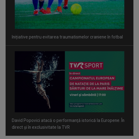
David Popovici atacă o performanţă istorică la Europene. În
direct şi în exclusivitate la TVR
Spectacol total la TVR: David Popovici și tricolorii luptă
pentru aur la Europenele de Natație de la Paris