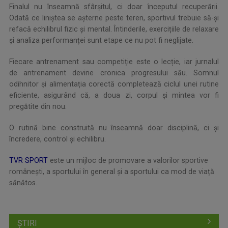
Finalul nu înseamnă sfârșitul, ci doar începutul recuperării.
Odată ce liniștea se așterne peste teren, sportivul trebuie să-și
refacă echilibrul fizic și mental. Întinderile, exercițiile de relaxare
și analiza performanței sunt etape ce nu pot fi neglijate.
Fiecare antrenament sau competiție este o lecție, iar jurnalul
de antrenament devine cronica progresului său. Somnul
odihnitor și alimentația corectă completează ciclul unei rutine
eficiente, asigurând că, a doua zi, corpul și mintea vor fi
pregătite din nou.
O rutină bine construită nu înseamnă doar disciplină, ci și
încredere, control și echilibru.
TVR SPORT
este un mijloc de promovare a valorilor sportive
românești, a sportului în general și a sportului ca mod de viață
sănătos.
ȘTIRI