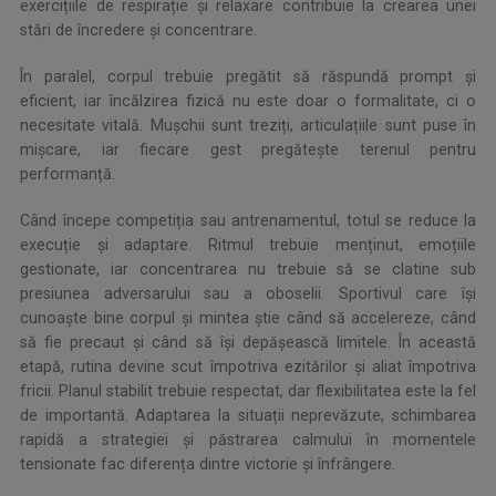
exercițiile de respirație și relaxare contribuie la crearea unei
stări de încredere și concentrare.
În paralel, corpul trebuie pregătit să răspundă prompt și
eficient, iar încălzirea fizică nu este doar o formalitate, ci o
necesitate vitală. Mușchii sunt treziți, articulațiile sunt puse în
mișcare, iar fiecare gest pregătește terenul pentru
performanță.
Când începe competiția sau antrenamentul, totul se reduce la
execuție și adaptare. Ritmul trebuie menținut, emoțiile
gestionate, iar concentrarea nu trebuie să se clatine sub
presiunea adversarului sau a oboselii. Sportivul care își
cunoaște bine corpul și mintea știe când să accelereze, când
să fie precaut și când să își depășească limitele. În această
etapă, rutina devine scut împotriva ezitărilor și aliat împotriva
fricii. Planul stabilit trebuie respectat, dar flexibilitatea este la fel
de importantă. Adaptarea la situații neprevăzute, schimbarea
rapidă a strategiei și păstrarea calmului în momentele
tensionate fac diferența dintre victorie și înfrângere.