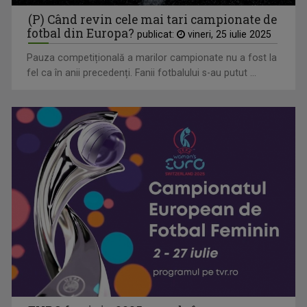
(P) Când revin cele mai tari campionate de
fotbal din Europa?
publicat:
vineri, 25 iulie 2025
Pauza competițională a marilor campionate nu a fost la
fel ca în anii precedenți. Fanii fotbalului s-au putut ...