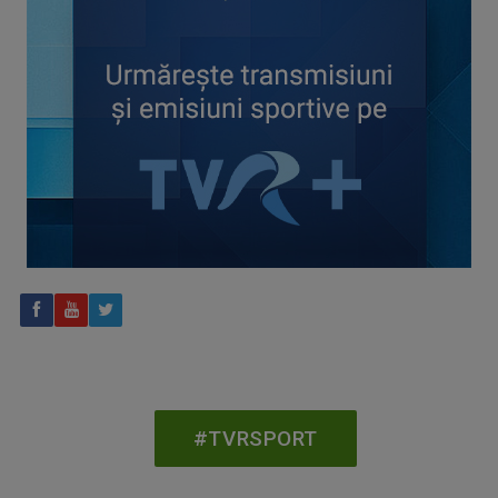
Spectacol total la TVR: David Popovici și tricolorii luptă
pentru aur la Europenele de Natație de la Paris
CONCACAF respinge planul FIFA de privatizare parțială a
activităților comerciale
#TVRSPORT