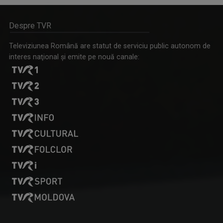
Despre TVR
Televiziunea Română are statut de serviciu public autonom de
interes naţional şi emite pe nouă canale:
Tenis internațional la Târgu Mureș! TVR Sport transmite
finalele AXERIA Open WTA 125