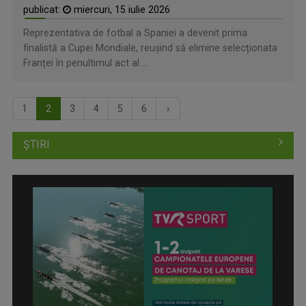
publicat:
miercuri, 15 iulie 2026
Reprezentativa de fotbal a Spaniei a devenit prima
finalistă a Cupei Mondiale, reușind să elimine selecționata
Franței în penultimul act al ...
1
2
3
4
5
6
›
ȘTIRI