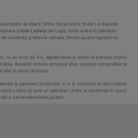
ionaților de biliard. Dintre toți jucătorii, finala s-a disputat
mișoara și
Ioan Ladanyi
din Lugoj, ambii având în palmares
de excelență și tehnică rafinată, fiecare jucător luptând cu
or, cu un scor de 9-6, adjudecându-și astfel al patrulea trofeu
n România. Această victorie urmează altor succese remarcabile la
e lider în acest domeniu.
ntul și pasiunea jucătorilor, ci a și contribuit la dezvoltarea
t încă o dată că este un adevărat centru al excelenței în acest
cât și camaraderia între jucători.