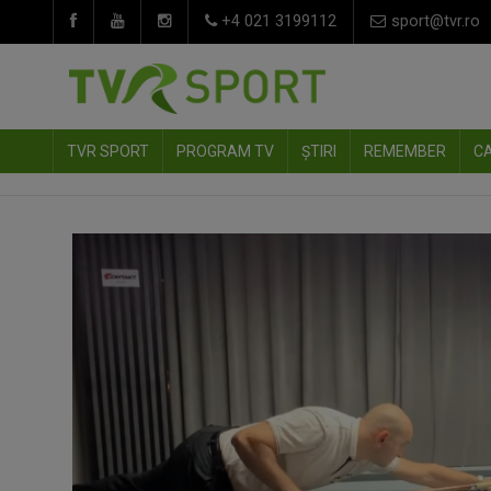
+4 021 3199112
sport@tvr.ro
TVR SPORT
PROGRAM TV
ȘTIRI
REMEMBER
C