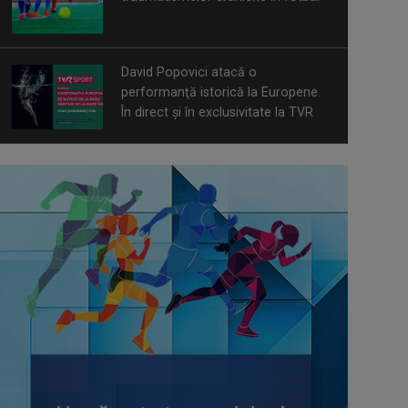
David Popovici atacă o
performanţă istorică la Europene.
În direct şi în exclusivitate la TVR
Spectacol total la TVR: David
Popovici și tricolorii luptă pentru
aur la Europenele de Natație de la
Paris
CONCACAF respinge planul FIFA de
privatizare parțială a activităților
comerciale
Tenis internațional la Târgu Mureș!
TVR Sport transmite finalele
AXERIA Open WTA 125