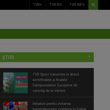
TVR+
TVR.RO
TVR INFO
ȘTIRI
TVR Sport transmite în direct
semifinalele și finalele
Campionatelor Europene de
canotaj de la Varese
Inițiative pentru evitarea
traumatismelor craniene în fotbal