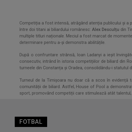
.
Competiția a fost intensă, atrăgând atenția publicului și a pas
între doi titani ai biliardului românesc:
Alex Desculțu
din Ti
multiple titluri naționale. Meciul a fost marcat de momente 
determinare pentru a-și demonstra abilitățile.
După o confruntare strânsă, Ioan Ladanyi a ieșit învingăt
consecutiv, intrând în istoria competițiilor de biliard di
turneele din Constanța și Oradea, consolidându-i statutul d
Turneul de la Timișoara nu doar că a scos în evidență tale
comunității de biliard. Astfel, House of Pool a demonstra
sport, promovând competiții care stimulează atât talentul, 
FOTBAL