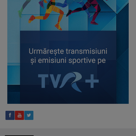
CONCACAF respinge planul FIFA de privatizare parțială a
activităților comerciale
Tenis internațional la Târgu Mureș! TVR Sport transmite
finalele AXERIA Open WTA 125