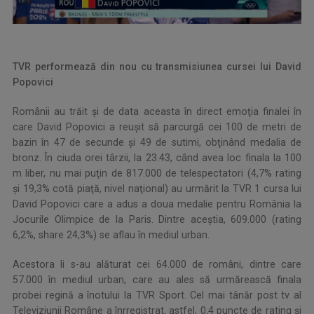
TVR performează din nou cu transmisiunea cursei lui David
Popovici
Românii au trăit şi de data aceasta în direct emoţia finalei în
care David Popovici a reuşit să parcurgă cei 100 de metri de
bazin în 47 de secunde şi 49 de sutimi, obţinând medalia de
bronz. În ciuda orei târzii, la 23.43, când avea loc finala la 100
m liber, nu mai puţin de 817.000 de telespectatori (4,7% rating
şi 19,3% cotă piaţă, nivel naţional) au urmărit la TVR 1 cursa lui
David Popovici care a adus a doua medalie pentru România la
Jocurile Olimpice de la Paris. Dintre aceştia, 609.000 (rating
6,2%, share 24,3%) se aflau în mediul urban.
Acestora li s-au alăturat cei 64.000 de români, dintre care
57.000 în mediul urban, care au ales să urmărească finala
probei regină a înotului la TVR Sport. Cel mai tânăr post tv al
Televiziunii Române a înrregistrat, astfel, 0,4 puncte de rating şi