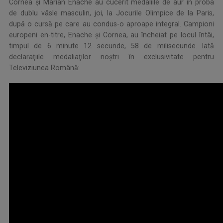
Cornea şi Marian Enache au cucerit medaliile de aur în proba
de dublu vâsle masculin, joi, la Jocurile Olimpice de la Paris,
după o cursă pe care au condus-o aproape integral. Campioni
europeni en-titre, Enache şi Cornea, au încheiat pe locul întâi,
timpul de 6 minute 12 secunde, 58 de milisecunde. Iată
declaraţiile medaliaţilor noştri în exclusivitate pentru
Televiziunea Română: