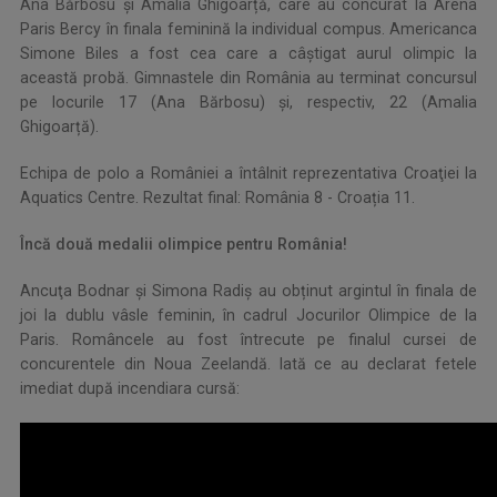
Ana Bărbosu şi Amalia Ghigoarță, care au concurat la Arena
Paris Bercy în finala feminină la individual compus.
Americanca
Simone Biles a fost cea care a câștigat aurul olimpic la
această probă.
Gimnastele din România au terminat concursul
pe locurile 17 (Ana Bărbosu) și, respectiv, 22 (Amalia
Ghigoarță).
Echipa de polo a României a întâlnit reprezentativa Croaţiei la
Aquatics Centre. Rezultat final: România 8 - Croația 11.
Încă două medalii olimpice pentru România!
Ancuţa Bodnar și Simona Radiş au obținut argintul în finala de
joi la dublu vâsle feminin, în cadrul Jocurilor Olimpice de la
Paris. Româncele au fost întrecute pe finalul cursei de
concurentele din Noua Zeelandă. Iată ce au declarat fetele
imediat după incendiara cursă: