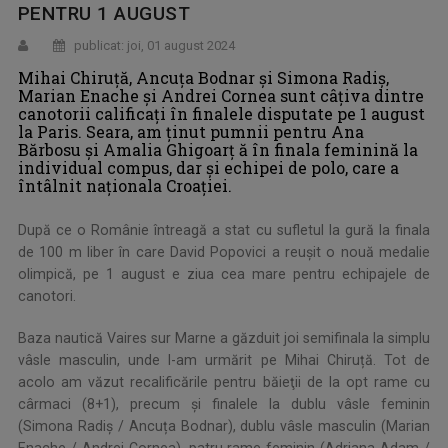
PENTRU 1 AUGUST
publicat: joi, 01 august 2024
Mihai Chiruţă, Ancuţa Bodnar şi Simona Radiş,
Marian Enache şi Andrei Cornea sunt câţiva dintre
canotorii calificaţi în finalele disputate pe 1 august
la Paris. Seara, am ținut pumnii pentru Ana
Bărbosu şi Amalia Ghigoarț ă în finala feminină la
individual compus, dar şi echipei de polo, care a
întâlnit naţionala Croaţiei.
După ce o Românie întreagă a stat cu sufletul la gură la finala
de 100 m liber în care David Popovici a reuşit o nouă medalie
olimpică, pe 1 august e ziua cea mare pentru echipajele de
canotori.
Baza nautică Vaires sur Marne a găzduit joi semifinala la simplu
vâsle masculin, unde l-am urmărit pe Mihai Chiruță. Tot de
acolo am văzut recalificările pentru băieţii de la opt rame cu
cârmaci (8+1), precum şi finalele la dublu vâsle feminin
(Simona Radiș / Ancuța Bodnar), dublu vâsle masculin (Marian
Enache / Andrei Cornea), patru rame feminin (Adriana Adam /