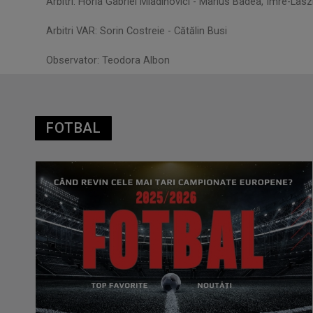
Arbitri: Horia Gabriel Mladinovici - Marius Badea, Imre-Las
Arbitri VAR: Sorin Costreie - Cătălin Busi
Observator: Teodora Albon
FOTBAL