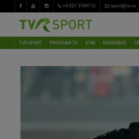
+4 021 3199112
sport@tvr.ro
TVR SPORT
PROGRAM TV
ȘTIRI
REMEMBER
C