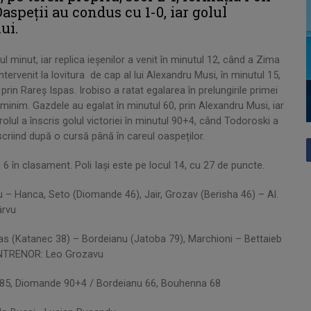
Oaspeții au condus cu 1-0, iar golul
ui.
ul minut, iar replica ieșenilor a venit în minutul 12, când a Zima
 intervenit la lovitura de cap al lui Alexandru Musi, în minutul 15,
rin Rareș Ispas. Irobiso a ratat egalarea în prelungirile primei
j minim. Gazdele au egalat în minutul 60, prin Alexandru Musi, iar
trolul a înscris golul victoriei în minutul 90+4, când Todoroski a
nscriind după o cursă până în careul oaspeților.
 6 în clasament. Poli Iași este pe locul 14, cu 27 de puncte.
u – Hanca, Seto (Diomande 46), Jair, Grozav (Berisha 46) – Al.
ârvu
as (Katanec 38) – Bordeianu (Jatoba 79), Marchioni – Bettaieb
. ANTRENOR: Leo Grozavu
ir 85, Diomande 90+4 / Bordeianu 66, Bouhenna 68