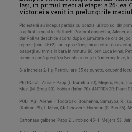
Iași, în primul meci al etapei a 26-lea. 
victoriei a venit în prelungirile meciul
Ploieștenii au început partida cu ocazia lui Irobiso, din prim
a apărat la șutul lui Bettaieb. Portarul oaspeților, Ailenei, a
dar Poli va deschide scorul după o jumătate de oră de joc, p
reprize (min. 45+2), iar la pauză ieșenii au intrat cu avanta
oaspeții au trimis în bară în minutul 86, prin Luca Mihai. Pe
trimis o pasă greșită și Berisha a reușit să intercepteze, î
S-a încheiat 2-1 și Petrolul are 35 de puncte, ocupând locul
PETROLUL: Zima – Papp (L. Dumitriu 70), Meijers, Huja, Țic
Musi (M. Bratu 80), Irobiso (Ișfan 70). ANTRENOR: Florin P
POLI IAȘI: Ailenei – Todoroski, Bouhenna, Samayoa, R. Isp
(Kabran 79), L. Mihai, Ștefanovici – Harrison (S. Buș 55)
Cartonașe galbene: Papp 21, Irobiso 45+1, Meijers 53, Ja