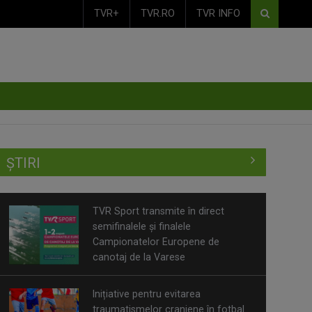
TVR+
TVR.RO
TVR INFO
ȘTIRI
TVR Sport transmite în direct
semifinalele și finalele
Campionatelor Europene de
canotaj de la Varese
Inițiative pentru evitarea
traumatismelor craniene în fotbal