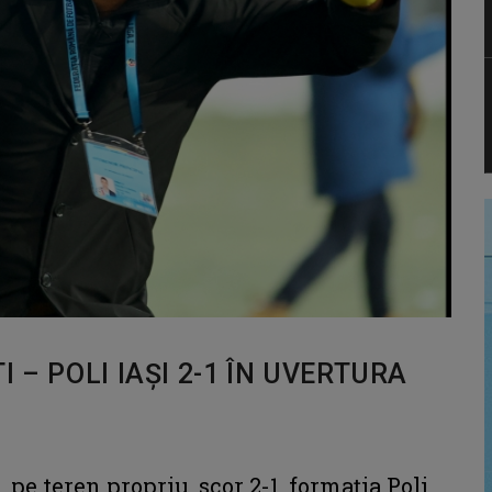
 – POLI IAȘI 2-1 ÎN UVERTURA
 pe teren propriu, scor 2-1, formația Poli