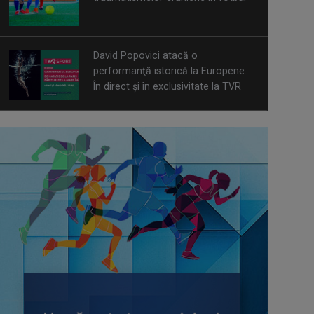
David Popovici atacă o
performanţă istorică la Europene.
În direct şi în exclusivitate la TVR
Spectacol total la TVR: David
Popovici și tricolorii luptă pentru
aur la Europenele de Natație de la
Paris
CONCACAF respinge planul FIFA de
privatizare parțială a activităților
comerciale
Tenis internațional la Târgu Mureș!
TVR Sport transmite finalele
AXERIA Open WTA 125