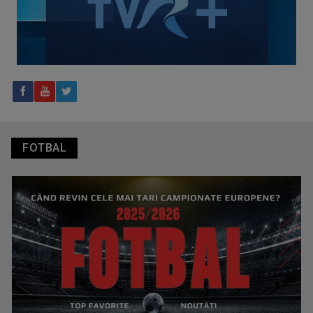
Tenis internațional la Târgu Mureș! TVR Sport transmite
finalele AXERIA Open WTA 125
FOTBAL
TVR Sport transmite în direct semifinalele și finalele