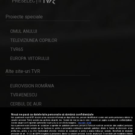
PRESELECȚII
Proiecte speciale
OMUL ANULUI
TELEVIZIUNEA COPIILOR
TVR65
EUROPA VIITORULUI
Alte site-uri TVR
EUROVISION ROMÂNIA
TVR#ENESCU
CERBUL DE AUR
Nouă ne pasă ca datele tale personale să rămână confidențiale
Noi și partenerii noștri
657
stocăm și/sau accesăm informații pe dispozitivul dvs., precum identificatorii cookie unici pentru prelucrarea datelor cu
caracter personal. Puteți accepta sau gestiona alegerile dvs. făcând clic mai jos sau în orice moment, pe pagina cu politica de confidențialitate.
Aceste alegeri vor fi raportate partenerilor noștri și nu vă vor afecta navigarea.
Mai multe detalii
Modifică setările de confidențialitate
Noi si partenerii nostri (retelele de socializare si agentiile de publicitate partenere, precum si furnizorii nostri de servicii de date analitice) prelucram
date pentru a permite website-ului sa functioneze, pentru a personaliza continutul si anunturile publicitare afisate in functie de interesele si/sau
profilul dvs., pentru a va oferi functionalitati aferente retelelor de socializare si pentru a analiza traficul pe website. Beneficiati de drepturile
prevazute de art. 15-22 din GDPR in legatura cu prelucrarea datelor cu caracter personal. Aceste drepturi pot fi exercitate prin modalitatea indicata