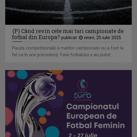
Campionatelor Europene de canotaj de la Varese
(P) Când revin cele mai tari campionate de
fotbal din Europa?
publicat:
vineri, 25 iulie 2025
Pauza competițională a marilor campionate nu a fost la
fel ca în anii precedenți. Fanii fotbalului s-au putut ...