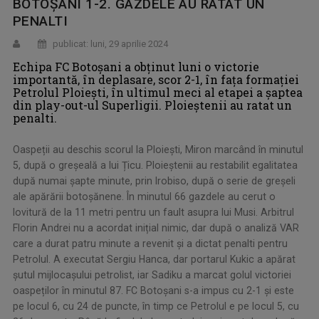
BOTOȘANI 1-2. GAZDELE AU RATAT UN
PENALTI
publicat: luni, 29 aprilie 2024
Echipa FC Botoșani a obținut luni o victorie
importantă, în deplasare, scor 2-1, în fața formației
Petrolul Ploiești, în ultimul meci al etapei a șaptea
din play-out-ul Superligii. Ploieștenii au ratat un
penalti.
Oaspeții au deschis scorul la Ploiești, Miron marcând în minutul
5, după o greșeală a lui Țicu. Ploieștenii au restabilit egalitatea
după numai șapte minute, prin Irobiso, după o serie de greșeli
ale apărării botoșănene. În minutul 66 gazdele au cerut o
lovitură de la 11 metri pentru un fault asupra lui Musi. Arbitrul
Florin Andrei nu a acordat inițial nimic, dar după o analiză VAR
care a durat patru minute a revenit și a dictat penalti pentru
Petrolul. A executat Sergiu Hanca, dar portarul Kukic a apărat
șutul mijlocașului petrolist, iar Sadiku a marcat golul victoriei
oaspeților în minutul 87. FC Botoșani s-a impus cu 2-1 și este
pe locul 6, cu 24 de puncte, în timp ce Petrolul e pe locul 5, cu