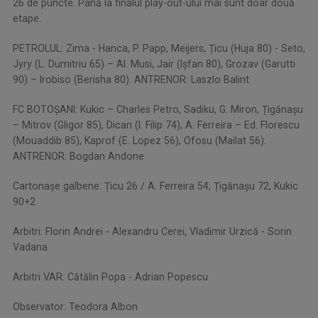
26 de puncte. Până la finalul play-out-ului mai sunt doar două
etape.
PETROLUL: Zima - Hanca, P. Papp, Meijers, Țicu (Huja 80) - Seto,
Jyry (L. Dumitriu 65) – Al. Musi, Jair (Ișfan 80), Grozav (Garutti
90) – Irobiso (Berisha 80). ANTRENOR: Laszlo Balint
FC BOTOȘANI: Kukic – Charles Petro, Sadiku, G. Miron, Țigănașu
– Mitrov (Gligor 85), Dican (I. Filip 74), A. Ferreira – Ed. Florescu
(Mouaddib 85), Kaprof (E. Lopez 56), Ofosu (Mailat 56).
ANTRENOR: Bogdan Andone
Cartonașe galbene: Țicu 26 / A. Ferreira 54, Țigănașu 72, Kukic
90+2
Arbitri: Florin Andrei - Alexandru Cerei, Vladimir Urzică - Sorin
Vadana
Arbitri VAR: Cătălin Popa - Adrian Popescu
Observator: Teodora Albon