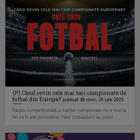
TVR Sport transmite în direct semifinalele și finalele
Campionatelor Europene de canotaj de la Varese
(P) Când revin cele mai tari campionate de
fotbal din Europa?
publicat:
vineri, 25 iulie 2025
Pauza competițională a marilor campionate nu a fost la
fel ca în anii precedenți. Fanii fotbalului s-au putut ...