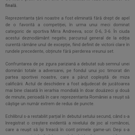
finală.
Reprezentanta țării noastre a fost eliminată fără drept de apel
de o favorită a competiției, în urma unui meci dominat
categoric de sportiva Mirra Andreeva, scor 0-6, 3-6. În ciuda
acestui deznodământ negativ, parcursul general de la ediția
curentă rămâne unul de excepție, fiind definit de victorii clare în
rundele precedente, obținute fără pierderea vreunui set.
Confruntarea de pe zgura pariziană a debutat sub semnul unei
dominări totale a adversarei, pe fondul unui joc timorat din
partea sportivei noastre, care a părut copleșită de miza
calificării. Actul de deschidere a fost adjudecat de jucătoarea
mai bine clasată în ierarhia mondială în doar douăzeci și două
de minute, perioadă în care reprezentanta României a reușit să
câștige un număr extrem de redus de puncte.
Echilibrul s-a restabilit parțial în debutul setului secund, când s-a
înregistrat o creștere evidentă a nivelului de joc al româncei,
care a reușit să își treacă în cont primele game-uri. Deși s-a