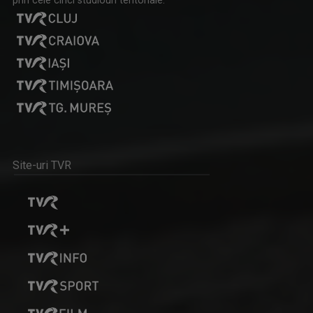
prin cele cinci studiouri teritoriale:
Site-uri TVR