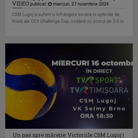
VIDEO
publicat:
miercuri, 27 noiembrie 2024
CSM Lugoj a suferit o înfrângere severă în optimile de
finală ale CEV Challenge Cup, cedând cu scorul de 3-0 în
...
Un pas spre măreție: Victoriile CSM Lugoj |