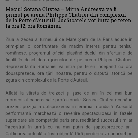
Meciul Sorana Cîrstea – Mirra Andreeva va fi
primul pe arena Philippe Chatrier din complexul
de la Porte d’Auteuil. Jucătoarele vor intra pe teren
la ora 12, ora României.
Ziua a zecea a turneului de Mare Șlem de la Paris aduce în
prim-plan o confruntare de maxim interes pentru tenisul
românesc, programul oficial plasând duelul din sferturile de
finală în deschiderea jocurilor de pe arena Philippe Chatrier.
Reprezentanta României va intra pe teren începând cu ora
douăsprezece, ora țării noastre, pentru o dispută istorică pe
zgura din complexul de la Porte d’Auteuil.
Aflată la vârsta de treizeci și șase de ani în cel mai bun
moment al carierei sale profesionale, Sorana Cîrstea ocupă în
prezent poziția a optsprezecea în ierarhia mondială. Această
performanță marchează o revenire spectaculoasă în fazele
superioare ale competiției pariziene, reeditând succesul similar
înregistrat în urmă cu nu mai puțin de șaptesprezece ani.
Calificarea actuală a fost obținută fără pierderea vreunui set pe