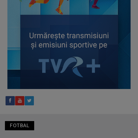
CONCACAF respinge planul FIFA de privatizare parțială a
activităților comerciale
Tenis internațional la Târgu Mureș! TVR Sport transmite
finalele AXERIA Open WTA 125
FOTBAL