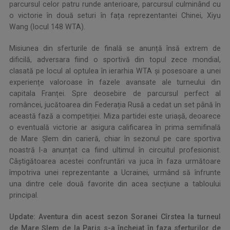
parcursul celor patru runde anterioare, parcursul culminând cu
o victorie în două seturi în fața reprezentantei Chinei, Xiyu
Wang (locul 148 WTA).
Misiunea din sferturile de finală se anunță însă extrem de
dificilă, adversara fiind o sportivă din topul zece mondial,
clasată pe locul al optulea în ierarhia WTA și posesoare a unei
experiențe valoroase în fazele avansate ale turneului din
capitala Franței. Spre deosebire de parcursul perfect al
româncei, jucătoarea din Federația Rusă a cedat un set până în
această fază a competiției. Miza partidei este uriașă, deoarece
o eventuală victorie ar asigura calificarea în prima semifinală
de Mare Șlem din carieră, chiar în sezonul pe care sportiva
noastră l-a anunțat ca fiind ultimul în circuitul profesionist.
Câștigătoarea acestei confruntări va juca în faza următoare
împotriva unei reprezentante a Ucrainei, urmând să înfrunte
una dintre cele două favorite din acea secțiune a tabloului
principal.
Update:
Aventura din acest sezon Soranei Cîrstea la turneul
de Mare Șlem de la Paris s-a încheiat în faza sferturilor de