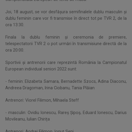
Joi, 18 august, se vor desfăşura semifinalele dublu masculin şi
dublu feminin care vor fi transmise în direct tot pe TVR 2, de la
ora 13:30.
Finala la dublu feminin şi ceremonia de premiere,
telespectatorii TVR 2 o pot urmări în transmisiune directă de la
ora 20:00.
Sportivii și antrenorii care reprezintă România la Campionatul
European individual seniori 2022 sunt:
- feminin: Elizabeta Samara, Bernadette Szocs, Adina Diaconu,
Andreea Dragoman, Irina Ciobanu, Tania Plăian
Antrenori: Viorel Filimon, Mihaela Steff
- masculin: Ovidiu Ionescu, Rareș Șipoș, Eduard Ionescu, Darius
Movileanu, Iulian Chirița
Antrenori: Andrei Filimon, Ionuț Seni.