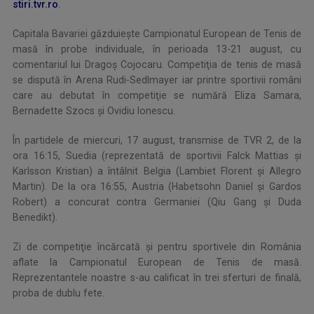
stiri.tvr.ro
.
Capitala Bavariei găzduieşte Campionatul European de Tenis de
masă în probe individuale, în perioada 13-21 august, cu
comentariul lui Dragoş Cojocaru. Competiţia de tenis de masă
se dispută în Arena Rudi-Sedlmayer iar printre sportivii români
care au debutat în competiţie se numără Eliza Samara,
Bernadette Szocs şi Ovidiu Ionescu.
În partidele de miercuri, 17 august, transmise de TVR 2, de la
ora 16:15, Suedia (reprezentată de sportivii Falck Mattias şi
Karlsson Kristian) a întâlnit Belgia (Lambiet Florent şi Allegro
Martin). De la ora 16:55, Austria (Habetsohn Daniel şi Gardos
Robert) a concurat contra Germaniei (Qiu Gang şi Duda
Benedikt).
Zi de competiţie încărcată şi pentru sportivele din România
aflate la Campionatul European de Tenis de masă.
Reprezentantele noastre s-au calificat în trei sferturi de finală,
proba de dublu fete.