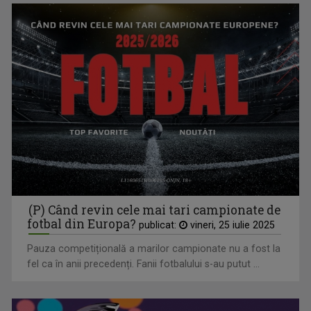
TVR Sport transmite în direct semifinalele și finalele
Campionatelor Europene de canotaj de la Varese
(P) Când revin cele mai tari campionate de
fotbal din Europa?
publicat:
vineri, 25 iulie 2025
Pauza competițională a marilor campionate nu a fost la
fel ca în anii precedenți. Fanii fotbalului s-au putut ...