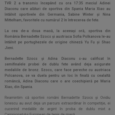
TVR 2 a transmis începând cu ora 17:35 meciul Adinei
Diaconu care alături de sportiva din Spania Maria Xiao au
întâlnit sportivele din Germania, Sabine Winter şi Nina
Mittelham, favoritele cu numărul 2 în întrecerea de fete.
La cea de-a doua masă, la aceeaşi oră, sportiva din
România Bernadette Szocs și austriaca Sofia Polkanova le-au
întâlnit pe portughezele de origine chineză Yu Fu şi Shao
Jieni.
Bernadette Szocs și Adina Diaconu s-au calificat în
semifinalele probei de dublu fete având deja asigurate
medaliile de bronz. Szocs, care face pereche cu austriaca
Polcanova, se va duela pentru un loc în finală cu cealaltă
româncă, Adina Diaconu care o are coechipieră pe Maria
Xiao, din Spania.
Reamintim că sportivii români Bernadette Szocs și Ovidiu
Ionescu au avut deja un parcurs extraordinar în competiţie, ei
cucerind medaliile de argint în proba de dublu mixt a
Campionatului European de tenis de masă.