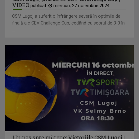
VIDEO
publicat:
miercuri, 27 noiembrie 2024
CSM Lugoj a suferit o înfrângere severă în optimile de
finală ale CEV Challenge Cup, cedând cu scorul de 3-0 în
...
Un pas spre măreție: Victoriile CSM Lugoj |