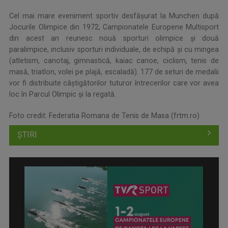
Cel mai mare eveniment sportiv desfăşurat la Munchen după
Jocurile Olimpice din 1972, Campionatele Europene Multisport
din acest an reunesc nouă sporturi olimpice și două
paralimpice, inclusiv sporturi individuale, de echipă și cu mingea
(atletism, canotaj, gimnastică, kaiac canoe, ciclism, tenis de
masă, triatlon, volei pe plajă, escaladă). 177 de seturi de medalii
vor fi distribuite câştigătorilor tuturor întrecerilor care vor avea
loc în Parcul Olimpic şi la regată.
Foto credit: Federatia Romana de Tenis de Masa (frtm.ro)
ȘTIRI