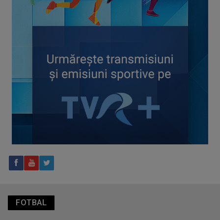
CONCACAF respinge planul FIFA de privatizare parțială a
activităților comerciale
Tenis internațional la Târgu Mureș! TVR Sport transmite
finalele AXERIA Open WTA 125
FOTBAL