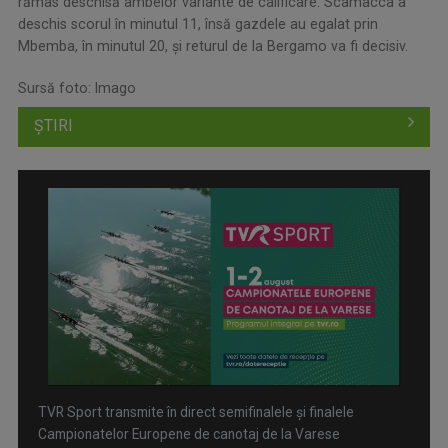
rămas deschisă ambelor variante de calificare. Scamacca a
deschis scorul în minutul 11, însă gazdele au egalat prin
Mbemba, în minutul 20, și returul de la Bergamo va fi decisiv.
Sursă foto: Imago
ȘTIRI
TVR Sport transmite în direct semifinalele și finalele
Campionatelor Europene de canotaj de la Varese