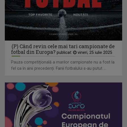
(P) Când revin cele mai tari campionate de
fotbal din Europa?
publicat:
vineri, 25 iulie 2025
Pauza competițională a marilor campionate nu a fost la
fel ca în anii precedenți. Fanii fotbalului s-au putut ...