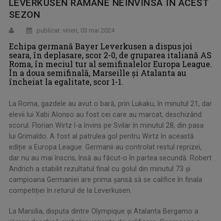
LEVERKUSEN RĂMÂNE NEÎNVINSĂ ÎN ACEST
SEZON
publicat: vineri, 03 mai 2024
Echipa germană Bayer Leverkusen a dispus joi
seara, în deplasare, scor 2-0, de gruparea italiană AS
Roma, în meciul tur al semifinalelor Europa League.
În a doua semifinală, Marseille și Atalanta au
încheiat la egalitate, scor 1-1.
La Roma, gazdele au avut o bară, prin Lukaku, în minutul 21, dar
elevii lui Xabi Alonso au fost cei care au marcat, deschizând
scorul. Florian Wirtz l-a învins pe Svilar în minutul 28, din pasa
lui Grimaldo. A fost al patrulea gol pentru Wirtz în această
ediție a Europa League. Germanii au controlat restul reprizei,
dar nu au mai înscris, însă au făcut-o în partea secundă. Robert
Andrich a stabilit rezultatul final cu golul din minutul 73 și
campioana Germaniei are prima șansă să se califice în finala
competiției în returul de la Leverkusen.
La Marsilia, disputa dintre Olympique și Atalanta Bergamo a