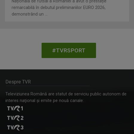
Naționala de futsal a României a avut o prestație
remarcabilă în debutul preliminariilor EURO 2026,
demonstrând un ...
#TVRSPORT
Despre TVR
Televiziunea Română are statut de serviciu public autonom de
interes naţional şi emite pe nouă canale: