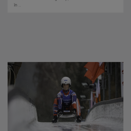
în ...