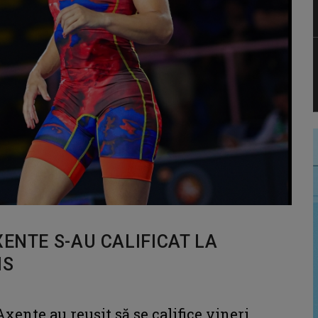
XENTE S-AU CALIFICAT LA
IS
xente au reuşit să se califice vineri