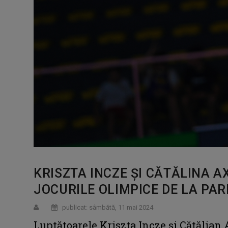
KRISZTA INCZE ȘI CĂTĂLINA A
JOCURILE OLIMPICE DE LA PAR
publicat: sâmbătă, 11 mai 2024
Luptătoarele Kriszta Incze și Cătălian A