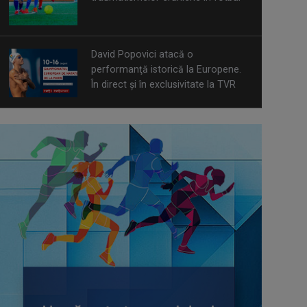
David Popovici atacă o
performanţă istorică la Europene.
În direct şi în exclusivitate la TVR
Spectacol total la TVR: David
Popovici și tricolorii luptă pentru
aur la Europenele de Natație de la
Paris
CONCACAF respinge planul FIFA de
privatizare parțială a activităților
comerciale
Tenis internațional la Târgu Mureș!
TVR Sport transmite finalele
AXERIA Open WTA 125