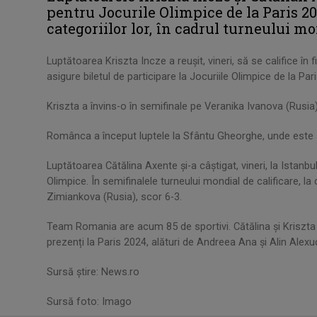
pentru Jocurile Olimpice de la Paris 202
categoriilor lor, în cadrul turneului mo
Luptătoarea Kriszta Incze a reuşit, vineri, să se califice în f
asigure biletul de participare la Jocuriile Olimpice de la Pari
Kriszta a învins-o în semifinale pe Veranika Ivanova (Rusia)
Românca a început luptele la Sfântu Gheorghe, unde este şi 
Luptătoarea Cătălina Axente şi-a câştigat, vineri, la Istanbul
Olimpice. În semifinalele turneului mondial de calificare, l
Zimiankova (Rusia), scor 6-3.
Team Romania are acum 85 de sportivi. Cătălina și Kriszta a
prezenți la Paris 2024, alături de Andreea Ana și Alin Alexu
Sursă știre: News.ro
Sursă foto: Imago