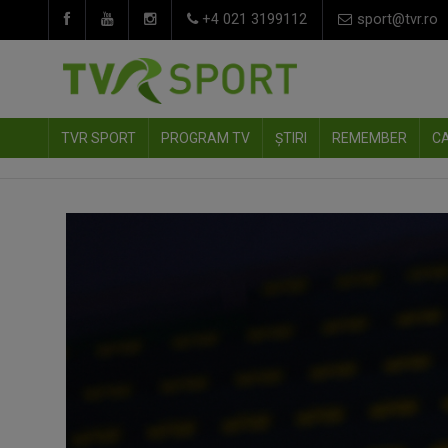
+4 021 3199112
sport@tvr.ro
TVR SPORT
PROGRAM TV
ȘTIRI
REMEMBER
C