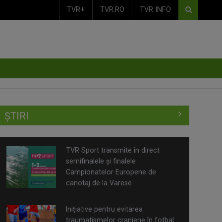
TVR+
TVR.RO
TVR INFO
ȘTIRI
TVR Sport transmite în direct
semifinalele și finalele
Campionatelor Europene de
canotaj de la Varese
Inițiative pentru evitarea
traumatismelor craniene în fotbal