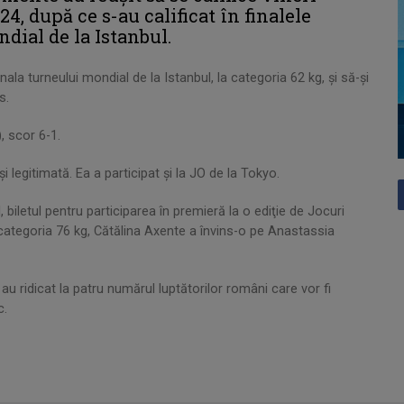
4, după ce s-au calificat în finalele
ndial de la Istanbul.
inala turneului mondial de la Istanbul, la categoria 62 kg, şi să-şi
s.
, scor 6-1.
legitimată. Ea a participat şi la JO de la Tokyo.
, biletul pentru participarea în premieră la o ediţie de Jocuri
a categoria 76 kg, Cătălina Axente a învins-o pe Anastassia
u ridicat la patru numărul luptătorilor români care vor fi
c.