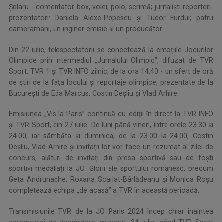
Șelaru - comentator box, volei, polo, scrimă; jurnalişti reporteri-
prezentatori: Daniela Alexe-Popescu şi Tudor Furdui; patru
cameramani, un inginer emisie şi un producător.
Din 22 iulie, telespectatorii se conectează la emoțiile Jocurilor
Olimpice prin intermediul „Jurnalului Olimpic”, difuzat de TVR
Sport, TVR 1 şi TVR INFO zilnic, de la ora 14.40 - un sfert de oră
de știri de la fața locului și reportaje olimpice, prezentate de la
Bucureşti de Eda Marcus, Costin Deşliu şi Vlad Arhire.
Emisiunea „Vis la Paris” continuă cu ediţii în direct la TVR INFO
şi TVR Sport, din 27 iulie. De luni până vineri, între orele 23.30 și
24.00, iar sâmbăta și duminica, de la 23.00 la 24.00, Costin
Deșliu, Vlad Arhire și invitații lor vor face un rezumat al zilei de
concurs, alături de invitați din presa sportivă sau de foști
sportivi medaliați la JO. Glorii ale sportului românesc, precum
Geta Andrunache, Roxana Scarlat-Bârlădeanu și Monica Roșu
completează echipa „de acasă” a TVR în această perioadă.
Transmisiunile TVR de la JO Paris 2024 încep chiar înaintea