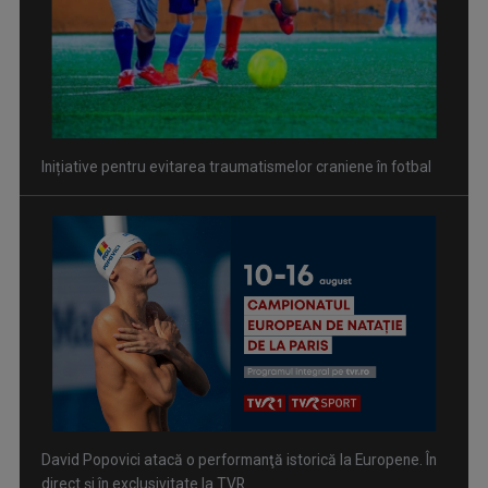
David Popovici atacă o performanţă istorică la Europene. În
direct şi în exclusivitate la TVR
Spectacol total la TVR: David Popovici și tricolorii luptă
pentru aur la Europenele de Natație de la Paris