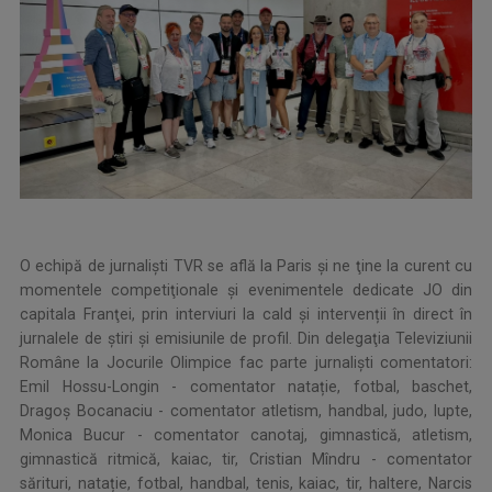
O echipă de jurnalişti TVR se află la Paris şi ne ţine la curent cu
momentele competiţionale şi evenimentele dedicate JO din
capitala Franţei, prin interviuri la cald și intervenții în direct în
jurnalele de știri și emisiunile de profil. Din delegaţia Televiziunii
Române la Jocurile Olimpice fac parte jurnalişti comentatori:
Emil Hossu-Longin - comentator natație, fotbal, baschet,
Dragoș Bocanaciu - comentator atletism, handbal, judo, lupte,
Monica Bucur - comentator canotaj, gimnastică, atletism,
gimnastică ritmică, kaiac, tir, Cristian Mîndru - comentator
sărituri, natație, fotbal, handbal, tenis, kaiac, tir, haltere, Narcis