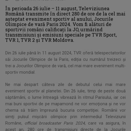
În perioada 26 iulie – 11 august, Televiziunea
Română transmite în direct 280 de ore de la cel mai
aşteptat eveniment sportiv al anului, Jocurile
Olimpice de vară Paris 2024. Vom fi alături de
sportivii români calificaţi la JO, urmărind
transmisiuni şi emisiuni speciale pe TVR Sport,
TVR 1, TVR 2 şi TVR Moldova.
Din 26 iulie până în 11 august 2024, TVR oferă telespectatorilor
săi Jocurile Olimpice de la Paris, ediția cu numărul treizeci și
trei a Jocurilor Olimpice de vară, cel mai mare eveniment multi-
sportiv mondial.
Ne mai despart câteva zile de debutul celui mai mare
eveniment sportiv al planetei. Din 26 iulie, timp de peste două
săptămâni, o lume întreagă vibrează în ritmul Parisului, iar cei
mai buni sportivi de pe mapamond ne vor emoţiona şi ne vor
chema să trăim împreună bucuria competiţiei. Românii vor
simţi pulsul mişcării olimpice prin intermediul Televiziunii
Române,
official broadcaster Paris 2024
, care va asigura, în
acest an, 280 ore de transmisiuni directe de la Jocurile