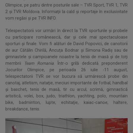
Olimpice, pe patru dintre posturile sale – TVR Sport, TVR 1, TVR
2 şi TVR Moldova. Informaţii la cald şi reportaje în exclusivitate
vom regăsi şi pe TVR INFO.
Telespectatorii vor urmări în direct la TVR sporturile şi probele
cu participare românească, dar şi cele mai spectaculoase
sporturi şi finale. Vom fi alături de David Popovici, de canotorii
de aur Cătălin Chirilă, Ancuţa Bodnar şi Simona Radiş sau de
gimnastele şi campioanele noastre la tenis de masă şi de toţi
membrii
Team Romania
. Într-o grilă dedicată preponderent
Jocurilor Olimpice, pe perioada 26 iulie -11 august,
telespectatorii TVR se vor bucura să urmărescă probe din
canotaj, atletism, nataţie, meciuri importante de fotbal, handbal
şi baschet, tenis de masă, tir cu arcul, scrimă, gimnastică
artistică, volei, box, judo, triathlon, yachting, polo, mountain
bike, badminton, lupte, echitaţie, kaiac-canoe, haltere,
breakdance, tenis.