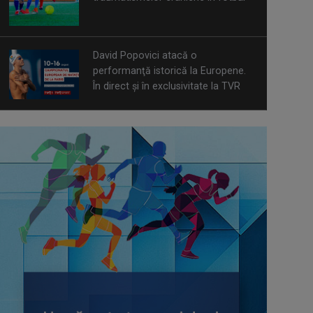
David Popovici atacă o
performanţă istorică la Europene.
În direct şi în exclusivitate la TVR
Spectacol total la TVR: David
Popovici și tricolorii luptă pentru
aur la Europenele de Natație de la
Paris
CONCACAF respinge planul FIFA de
privatizare parțială a activităților
comerciale
Tenis internațional la Târgu Mureș!
TVR Sport transmite finalele
AXERIA Open WTA 125