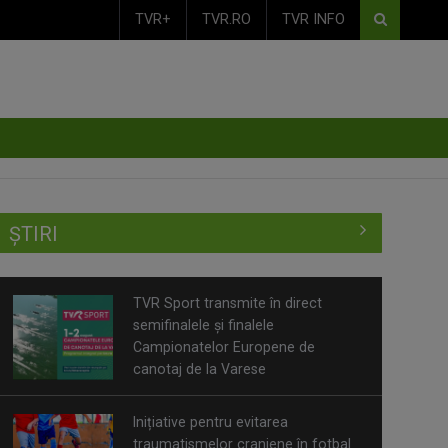
TVR+
TVR.RO
TVR INFO
TVR Sport transmite în direct
ȘTIRI
semifinalele și finalele
Campionatelor Europene de
canotaj de la Varese
Inițiative pentru evitarea
traumatismelor craniene în fotbal