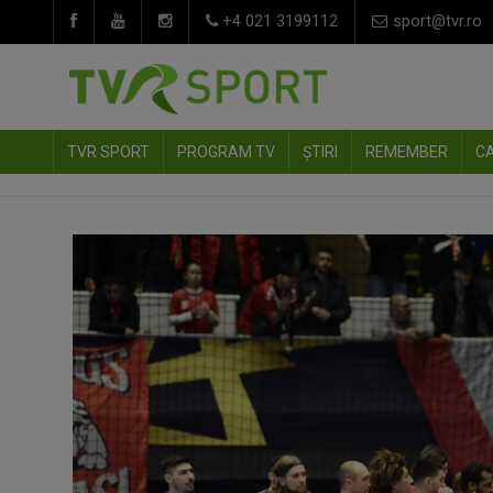
+4 021 3199112
sport@tvr.ro
TVR SPORT
PROGRAM TV
ȘTIRI
REMEMBER
C