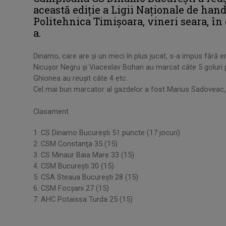
această ediţie a Ligii Naţionale de han
Politehnica Timişoara, vineri seara, în
a.
Dinamo, care are şi un meci în plus jucat, s-a impus fără emo
Nicuşor Negru şi Viaceslav Bohan au marcat câte 5 goluri p
Ghionea au reuşit câte 4 etc.
Cel mai bun marcator al gazdelor a fost Marius Sadoveac, 
Clasament
1. CS Dinamo Bucureşti 51 puncte (17 jocuri)
2. CSM Constanţa 35 (15)
3. CS Minaur Baia Mare 33 (15)
4. CSM Bucureşti 30 (15)
5. CSA Steaua Bucureşti 28 (15)
6. CSM Focşani 27 (15)
7. AHC Potaissa Turda 25 (15)