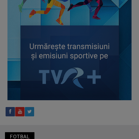
CONCACAF respinge planul FIFA de privatizare parțială a
activităților comerciale
Tenis internațional la Târgu Mureș! TVR Sport transmite
finalele AXERIA Open WTA 125
FOTBAL