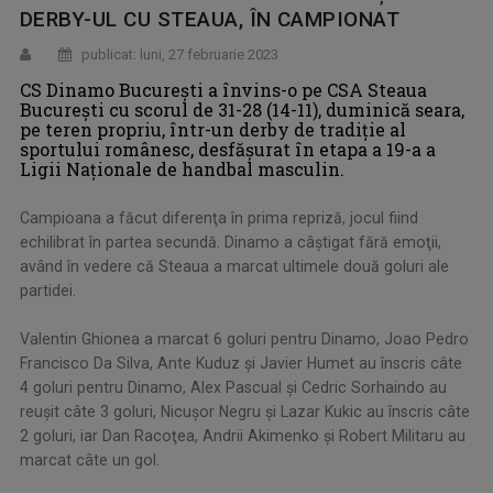
DERBY-UL CU STEAUA, ÎN CAMPIONAT
publicat: luni, 27 februarie 2023
CS Dinamo Bucureşti a învins-o pe CSA Steaua
Bucureşti cu scorul de 31-28 (14-11), duminică seara,
pe teren propriu, într-un derby de tradiţie al
sportului românesc, desfăşurat în etapa a 19-a a
Ligii Naţionale de handbal masculin.
Campioana a făcut diferenţa în prima repriză, jocul fiind
echilibrat în partea secundă. Dinamo a câştigat fără emoţii,
având în vedere că Steaua a marcat ultimele două goluri ale
partidei.
Valentin Ghionea a marcat 6 goluri pentru Dinamo, Joao Pedro
Francisco Da Silva, Ante Kuduz şi Javier Humet au înscris câte
4 goluri pentru Dinamo, Alex Pascual şi Cedric Sorhaindo au
reuşit câte 3 goluri, Nicuşor Negru şi Lazar Kukic au înscris câte
2 goluri, iar Dan Racoţea, Andrii Akimenko şi Robert Militaru au
marcat câte un gol.