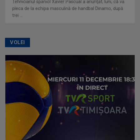
Tehnicianul spaniol Xavier Pascual a anunţat, luni, că va
pleca de la echipa masculină de handbal Dinamo, după
trei ...
VOLEI