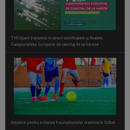
Inițiative pentru evitarea traumatismelor craniene în fotbal
David Popovici atacă o performanţă istorică la Europene. În
direct şi în exclusivitate la TVR