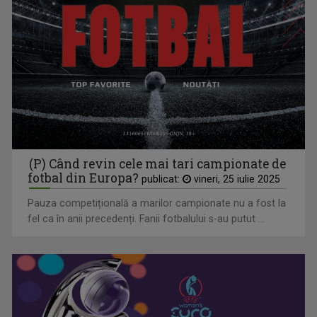
TVR Sport transmite în direct semifinalele și finalele
Campionatelor Europene de canotaj de la Varese
(P) Când revin cele mai tari campionate de
fotbal din Europa?
publicat:
vineri, 25 iulie 2025
Pauza competițională a marilor campionate nu a fost la
fel ca în anii precedenți. Fanii fotbalului s-au putut ...