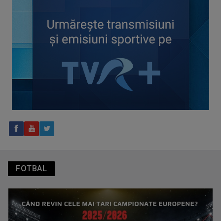
activităților comerciale
Tenis internațional la Târgu Mureș! TVR Sport transmite
finalele AXERIA Open WTA 125
FOTBAL