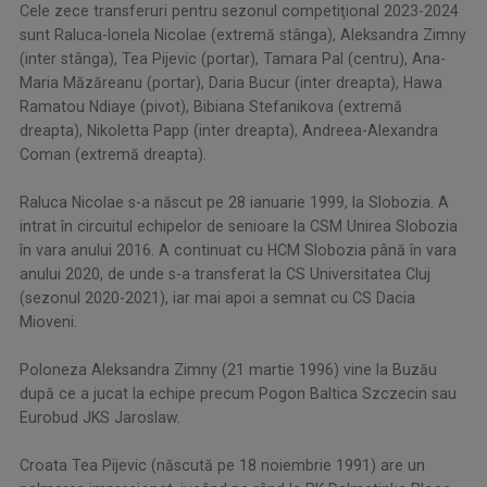
Cele zece transferuri pentru sezonul competiţional 2023-2024
sunt Raluca-Ionela Nicolae (extremă stânga), Aleksandra Zimny
(inter stânga), Tea Pijevic (portar), Tamara Pal (centru), Ana-
Maria Măzăreanu (portar), Daria Bucur (inter dreapta), Hawa
Ramatou Ndiaye (pivot), Bibiana Stefanikova (extremă
dreapta), Nikoletta Papp (inter dreapta), Andreea-Alexandra
Coman (extremă dreapta).
Raluca Nicolae s-a născut pe 28 ianuarie 1999, la Slobozia. A
intrat în circuitul echipelor de senioare la CSM Unirea Slobozia
în vara anului 2016. A continuat cu HCM Slobozia până în vara
anului 2020, de unde s-a transferat la CS Universitatea Cluj
(sezonul 2020-2021), iar mai apoi a semnat cu CS Dacia
Mioveni.
Poloneza Aleksandra Zimny (21 martie 1996) vine la Buzău
după ce a jucat la echipe precum Pogon Baltica Szczecin sau
Eurobud JKS Jaroslaw.
Croata Tea Pijevic (născută pe 18 noiembrie 1991) are un