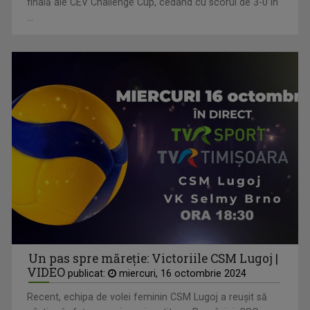
finală ale CEV Challenge Cup, cedând cu scorul de 3-0 în
...
Un pas spre măreție: Victoriile CSM Lugoj |
VIDEO
publicat:
miercuri, 16 octombrie 2024
Recent, echipa de volei feminin CSM Lugoj a reușit să