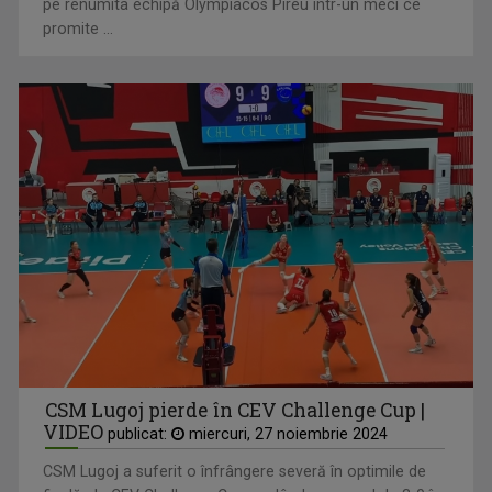
pe renumita echipă Olympiacos Pireu într-un meci ce
promite ...
CSM Lugoj pierde în CEV Challenge Cup |
VIDEO
publicat:
miercuri, 27 noiembrie 2024
CSM Lugoj a suferit o înfrângere severă în optimile de