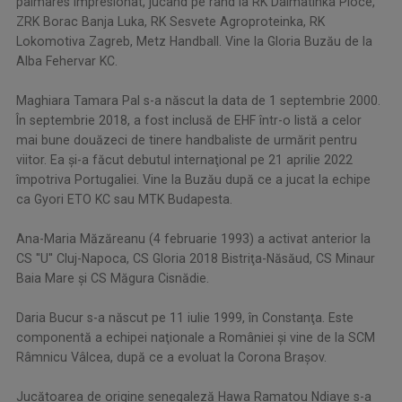
palmares impresionat, jucând pe rând la RK Dalmatinka Ploce,
ZRK Borac Banja Luka, RK Sesvete Agroproteinka, RK
Lokomotiva Zagreb, Metz Handball. Vine la Gloria Buzău de la
Alba Fehervar KC.
Maghiara Tamara Pal s-a născut la data de 1 septembrie 2000.
În septembrie 2018, a fost inclusă de EHF într-o listă a celor
mai bune douăzeci de tinere handbaliste de urmărit pentru
viitor. Ea şi-a făcut debutul internaţional pe 21 aprilie 2022
împotriva Portugaliei. Vine la Buzău după ce a jucat la echipe
ca Gyori ETO KC sau MTK Budapesta.
Ana-Maria Măzăreanu (4 februarie 1993) a activat anterior la
CS ''U'' Cluj-Napoca, CS Gloria 2018 Bistriţa-Năsăud, CS Minaur
Baia Mare şi CS Măgura Cisnădie.
Daria Bucur s-a născut pe 11 iulie 1999, în Constanţa. Este
componentă a echipei naţionale a României şi vine de la SCM
Râmnicu Vâlcea, după ce a evoluat la Corona Braşov.
Jucătoarea de origine senegaleză Hawa Ramatou Ndiaye s-a