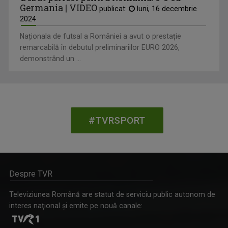
Germania | VIDEO
publicat:
luni, 16 decembrie
2024
Naționala de futsal a României a avut o prestație
remarcabilă în debutul preliminariilor EURO 2026,
demonstrând un ...
#TVRSPORT
Despre TVR
Televiziunea Română are statut de serviciu public autonom de
interes naţional şi emite pe nouă canale: