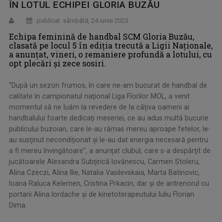
ÎN LOTUL ECHIPEI GLORIA BUZĂU
publicat: sâmbătă, 24 iunie 2023
Echipa feminină de handbal SCM Gloria Buzău,
clasată pe locul 5 în ediţia trecută a Ligii Naţionale,
a anunţat, vineri, o remaniere profundă a lotului, cu
opt plecări şi zece sosiri.
''După un sezon frumos, în care ne-am bucurat de handbal de
calitate în campionatul naţional Liga Florilor MOL, a venit
momentul să ne luăm la revedere de la câţiva oameni ai
handbalului foarte dedicaţi meseriei, ce au adus multă bucurie
publicului buzoian, care le-au rămas mereu aproape fetelor, le-
au susţinut necondiţionat şi le-au dat energia necesară pentru
a fi mereu învingătoare'', a anunţat clubul, care s-a despărţit de
jucătoarele Alexandra Subţirică Iovănescu, Carmen Stoleru,
Alina Czeczi, Alina Ilie, Natalia Vasilevskaia, Marta Batinovic,
Ioana Raluca Kelemen, Cristina Prkacin, dar şi de antrenorul cu
portarii Alina Iordache şi de kinetoterapeutului Iuliu Florian
Dima.