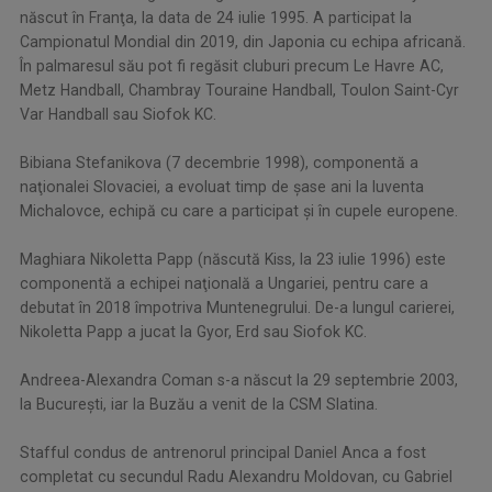
născut în Franţa, la data de 24 iulie 1995. A participat la
Campionatul Mondial din 2019, din Japonia cu echipa africană.
În palmaresul său pot fi regăsit cluburi precum Le Havre AC,
Metz Handball, Chambray Touraine Handball, Toulon Saint-Cyr
Var Handball sau Siofok KC.
Bibiana Stefanikova (7 decembrie 1998), componentă a
naţionalei Slovaciei, a evoluat timp de şase ani la Iuventa
Michalovce, echipă cu care a participat şi în cupele europene.
Maghiara Nikoletta Papp (născută Kiss, la 23 iulie 1996) este
componentă a echipei naţională a Ungariei, pentru care a
debutat în 2018 împotriva Muntenegrului. De-a lungul carierei,
Nikoletta Papp a jucat la Gyor, Erd sau Siofok KC.
Andreea-Alexandra Coman s-a născut la 29 septembrie 2003,
la Bucureşti, iar la Buzău a venit de la CSM Slatina.
Stafful condus de antrenorul principal Daniel Anca a fost
completat cu secundul Radu Alexandru Moldovan, cu Gabriel