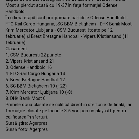
Most a pierdut acasă cu 19-37 în faţa formaţiei Odense
Handbold.
În ultima etapă sunt programate partidele Odense Handbold -
FTC-Rail Cargo Hungaria, ,SG BBM Bietigheim - DHK Banik Most,
Krim Mercator Ljubljana - CSM Bucureşti (toate pe 12
februarie) şi Brest Bretagne Handball - Vipers Kristiansand (11
februarie).
Clasament
1. CSM Bucureşti 22 puncte
2. Vipers Kristiansand 21
3. Odense Handbold 16
4. FTC-Rail Cargo Hungaria 13
5. Brest Bretagne Handball 12
6. SG BBM Bietigheim 10 (+22)
7. Krim Mercator Ljubljana 10 (-8)
8. DHK Banik Most 0
Primele două clasate se califică direct în sferturile de finală, iar
formaţiile clasate pe locurile 3-6 vor juca un play-off pentru
calificarea în sferturi.
Sursă știre: Agerpres
Sursă foto: Agerpres