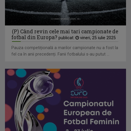
Campionatelor Europene de canotaj de la Varese
(P) Când revin cele mai tari campionate de
fotbal din Europa?
publicat:
vineri, 25 iulie 2025
Pauza competițională a marilor campionate nu a fost la
fel ca în anii precedenți. Fanii fotbalului s-au putut ...