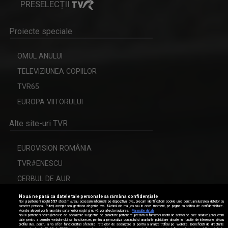
PRESELECȚII
Proiecte speciale
OMUL ANULUI
TELEVIZIUNEA COPIILOR
TVR65
EUROPA VIITORULUI
Alte site-uri TVR
EUROVISION ROMÂNIA
TVR#ENESCU
CERBUL DE AUR
Nouă ne pasă ca datele tale personale să rămână confidențiale
Noi și partenerii noștri
657
stocăm și/sau accesăm informații pe dispozitivul dvs., precum identificatorii cookie unici pentru prelucrarea datelor cu
caracter personal. Puteți accepta sau gestiona alegerile dvs. făcând clic mai jos sau în orice moment, pe pagina cu politica de confidențialitate.
Aceste alegeri vor fi raportate partenerilor noștri și nu vă vor afecta navigarea.
Mai multe detalii
Modifică setările de confidențialitate
Noi si partenerii nostri (retelele de socializare si agentiile de publicitate partenere, precum si furnizorii nostri de servicii de date analitice) prelucram
date pentru a permite website-ului sa functioneze, pentru a personaliza continutul si anunturile publicitare afisate in functie de interesele si/sau
profilul dvs., pentru a va oferi functionalitati aferente retelelor de socializare si pentru a analiza traficul pe website. Beneficiati de drepturile