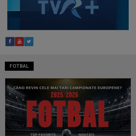
Tenis internațional la Târgu Mureș! TVR Sport transmite
finalele AXERIA Open WTA 125
FOTBAL
TVR Sport transmite în direct semifinalele și finalele