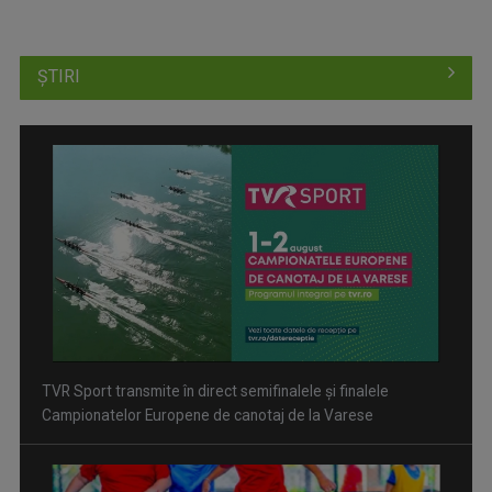
ȘTIRI
Inițiative pentru evitarea traumatismelor craniene în fotbal