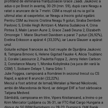
profitând de eliminarea franţuzoaicei Grace Zaadi. Jaukovic a
adus-o pe Brest în avantaj, 30-29 (min. 59), după care Neagu a
ratat o aruncare de la 7 metri. CSM a reuşit să nu ia gol la
ultimul atac al oaspetelor, iar Neagu a înscris golul egalării.
Pentru CSM au înscris Cristina Neagu 9 goluri, Siraba Dembele
Pavlovic 5, Emilie Hegh Arntzen 4, Marina Sudakova 4, Crina
Pintea 3, Malin Larsen Aune 2, Grace Zaadi Deuna 2, Elizabeth
Omoregie 1. Marie Skurtveit Davidsen a parat 7 şuturi (26,92%),
Evelina Eriksson a apărat 4 (33,33%), iar Laura Glauser a apărat
unul.
Golurile echipei franceze au fost reuşite de Djurdjina Jaukovic
8, Tatnjana Brnovic 6, Helene Gigstad Fauske 4, Alicia Toublanc
2, Coralie Lassource 2, Pauletta Foppa 2, Jenny Helen Carlson
2, Constance Mauny 1, Monika Kobylinska (va juca din vară la
CSM) 1, Siobann Delaye 1, Itana Grbic 1.
Julie Foggea, campioană a României în sezonul trecut cu CS
Rapid, a apărat 8 aruncări (22,22%).
Meciul a fost arbitrat de Ismailj Metalari şi Nenad Nikolovski,
ambii din Macedonia de Nord, iar delegat EHF a fost sârboaica
Tatjana Medved.
Sâmbătă, campioana en titre, Vipers Kristiansand, a învins-o pe
Krim Mercator Ljubljana cu 36-31, iar FTC-Rail Cargo Hungaria a
dispus de SG BBM Bietigheim cu 28-23. Duminică, DHK Banik