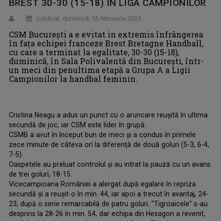
BREST 30-30 (15-18) ÎN LIGA CAMPIONILOR
publicat: duminică, 05 februarie 2023
CSM Bucureşti a e evitat in extremis înfrângerea
în faţa echipei franceze Brest Bretagne Handball,
cu care a terminat la egalitate, 30-30 (15-18),
duminică, în Sala Polivalentă din Bucureşti, într-
un meci din penultima etapă a Grupa A a Ligii
Campionilor la handbal feminin.
Cristina Neagu a adus un punct cu o aruncare reuşită în ultima
secundă de joc, iar CSM este lider în grupă.
CSMB a avut în început bun de meci şi a condus în primele
zece minute de câteva ori la diferenţă de două goluri (5-3, 6-4,
7-5).
Oaspetele au preluat controlul şi au intrat la pauză cu un avans
de trei goluri, 18-15.
Vicecampioana României a alergat după egalare în repriza
secundă şi a reuşit-o în min. 44, iar apoi a trecut în avantaj, 24-
23, după o serie remarcabilă de patru goluri. ''Tigroaicele'' s-au
desprins la 28-26 în min. 54, dar echipa din Hexagon a revenit,