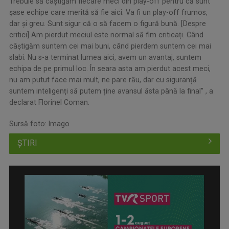
Trebuie să câștigăm fiecare meci din play-off pentru că sunt
șase echipe care merită să fie aici. Va fi un play-off frumos,
dar și greu. Sunt sigur că o să facem o figură bună. [Despre
critici] Am pierdut meciul este normal să fim criticați. Când
câștigăm suntem cei mai buni, când pierdem suntem cei mai
slabi. Nu s-a terminat lumea aici, avem un avantaj, suntem
echipa de pe primul loc. În seara asta am pierdut acest meci,
nu am putut face mai mult, ne pare rău, dar cu siguranță
suntem inteligenți să putem ține avansul ăsta până la final” , a
declarat Florinel Coman.
Sursă foto: Imago
ȘTIRI