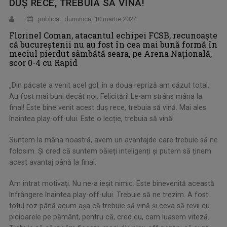
DUȘ RECE, TREBUIA SĂ VINĂ!
publicat: duminică, 10 martie 2024
Florinel Coman, atacantul echipei FCSB, recunoaște
că bucureștenii nu au fost în cea mai bună formă în
meciul pierdut sâmbătă seara, pe Arena Națională,
scor 0-4 cu Rapid
„Din păcate a venit acel gol, în a doua repriză am căzut total.
Au fost mai buni decât noi. Felicitări! Le-am strâns mâna la
final! Este bine venit acest duș rece, trebuia să vină. Mai ales
înaintea play-off-ului. Este o lecție, trebuia să vină!
Suntem la mâna noastră, avem un avantajde care trebuie să ne
folosim. Și cred că suntem băieți inteligenți și putem să ținem
acest avantaj până la final.
Am intrat motivați. Nu ne-a ieșit nimic. Este binevenită această
înfrângere înaintea play-off-ului. Trebuie să ne trezim. A fost
totul roz până acum așa că trebuie să vină și ceva să revii cu
picioarele pe pământ, pentru că, cred eu, cam luasem viteză.