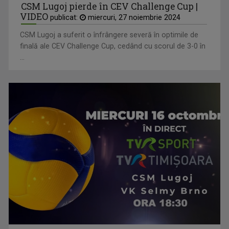
CSM Lugoj pierde în CEV Challenge Cup |
VIDEO
publicat:
miercuri, 27 noiembrie 2024
CSM Lugoj a suferit o înfrângere severă în optimile de
finală ale CEV Challenge Cup, cedând cu scorul de 3-0 în
...