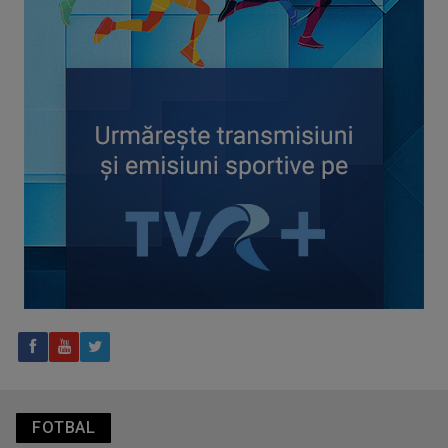
CONCACAF respinge planul FIFA de privatizare parțială a
activităților comerciale
Tenis internațional la Târgu Mureș! TVR Sport transmite
finalele AXERIA Open WTA 125
FOTBAL