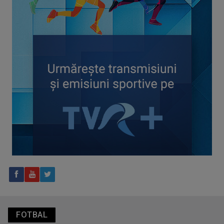
CONCACAF respinge planul FIFA de privatizare parțială a
activităților comerciale
Tenis internațional la Târgu Mureș! TVR Sport transmite
finalele AXERIA Open WTA 125
FOTBAL