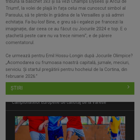
tribună la baschet 3x3 și să vezi Champs Elysees și Arcul de
Triumf, la volei de plajă în fața celui mai cunoscut simbol al
Parisului, să te plimbi în grădina de la Versailles și să admiri
echitația. Fa-bu-los! Bine, e greu să-i egalezi pe francezi la
imaginație, dar ceea ce au făcut cu Jocurile 2024 e top. E o
ștachetă peste care nu va trece nimeni”, e de părere
comentatorul.
Ce urmează pentru Emil Hossu-Longin după Jocurile Olimpice?
„Acomodarea cu frumoasa noastră capitală, jurnale, meciuri,
serviciu. Și startul pregătirii pentru hocheiul de la Cortina, din
februarie 2026.”
ȘTIRI