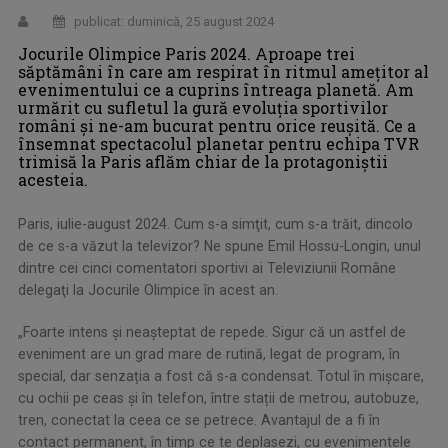
publicat: duminică, 25 august 2024
Jocurile Olimpice Paris 2024. Aproape trei
săptămâni în care am respirat în ritmul ameţitor al
evenimentului ce a cuprins întreaga planetă. Am
urmărit cu sufletul la gură evoluţia sportivilor
români şi ne-am bucurat pentru orice reuşită. Ce a
însemnat spectacolul planetar pentru echipa TVR
trimisă la Paris aflăm chiar de la protagoniştii
acesteia.
Paris, iulie-august 2024. Cum s-a simţit, cum s-a trăit, dincolo
de ce s-a văzut la televizor? Ne spune Emil Hossu-Longin, unul
dintre cei cinci comentatori sportivi ai Televiziunii Române
delegaţi la Jocurile Olimpice în acest an.
„Foarte intens și neașteptat de repede. Sigur că un astfel de
eveniment are un grad mare de rutină, legat de program, în
special, dar senzația a fost că s-a condensat. Totul în mișcare,
cu ochii pe ceas și în telefon, între stații de metrou, autobuze,
tren, conectat la ceea ce se petrece. Avantajul de a fi în
contact permanent, în timp ce te deplasezi, cu evenimentele