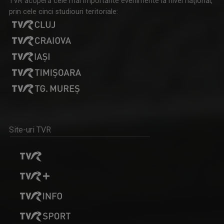
TVR acoperă cele mai importante evenimente la nivel naţional,
prin cele cinci studiouri teritoriale:
Site-uri TVR