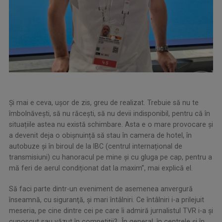
Și mai e ceva, ușor de zis, greu de realizat. Trebuie să nu te
îmbolnăvești, să nu răcești, să nu devii indisponibil, pentru că în
situațiile astea nu există schimbare. Asta e o mare provocare și
a devenit deja o obișnuință să stau în camera de hotel, în
autobuze și în biroul de la IBC (centrul internațional de
transmisiuni) cu hanoracul pe mine și cu gluga pe cap, pentru a
mă feri de aerul condiționat dat la maxim”, mai explică el.
Să faci parte dintr-un eveniment de asemenea anvergură
înseamnă, cu siguranţă, şi mari întâlniri. Ce întâlniri i-a prilejuit
meseria, pe cine dintre cei pe care îi admiră jurnalistul TVR i-a şi
cunoscut sau văzut în competiţii? „În general, în centrele și în