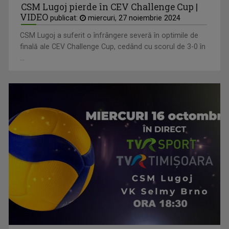
CSM Lugoj pierde în CEV Challenge Cup |
VIDEO
publicat:
miercuri, 27 noiembrie 2024
CSM Lugoj a suferit o înfrângere severă în optimile de
finală ale CEV Challenge Cup, cedând cu scorul de 3-0 în
...