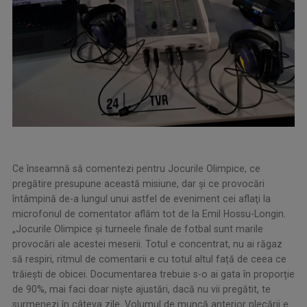
Ce înseamnă să comentezi pentru Jocurile Olimpice, ce
pregătire presupune această misiune, dar şi ce provocări
întâmpină de-a lungul unui astfel de eveniment cei aflaţi la
microfonul de comentator aflăm tot de la Emil Hossu-Longin.
„Jocurile Olimpice și turneele finale de fotbal sunt marile
provocări ale acestei meserii. Totul e concentrat, nu ai răgaz
să respiri, ritmul de comentarii e cu totul altul față de ceea ce
trăiești de obicei. Documentarea trebuie s-o ai gata în proporție
de 90%, mai faci doar niște ajustări, dacă nu vii pregătit, te
surmenezi în câteva zile. Volumul de muncă anterior plecării e