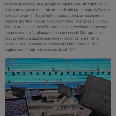
sportive în desfășurare, pe laptop, tabletă sau smartphone, e
dublat de neșansa de a rata imaginile din jur, iar asta, la Paris, e
aproape o crimă. Orașul este o capodoperă, iar dispunerea
bazelor sportive în spații celebre a fost o idee genială. Simplul
fapt că trebuia să mergi kilometri în jurul/vecinătatea acestor
locuri minunate îți aducea o bucurie imensă. Metropola este
făcută pentru a găzdui așa ceva și oricât de mare fan al
sportului ai fi, senzația de muzeu al lumii în care te afli e
copleșitoare”, mărturiseşte jurnalistul TVR.