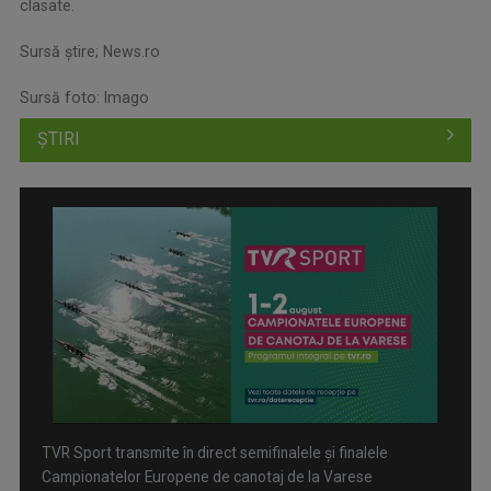
clasate.
Sursă știre; News.ro
Sursă foto: Imago
ȘTIRI
TVR Sport transmite în direct semifinalele și finalele
Campionatelor Europene de canotaj de la Varese
Inițiative pentru evitarea traumatismelor craniene în fotbal