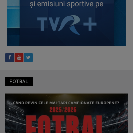
Tenis internațional la Târgu Mureș! TVR Sport transmite
finalele AXERIA Open WTA 125
FOTBAL