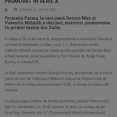
PROMOVAT ÎN SERIE A
publicat: joi, 02 mai 2024
Formaţia Parma, la care joacă Dennis Man şi
Valentin Mihăilă, a obţiinut, miercuri, promovarea
în primul eşalon din Italia.
În etapa a 36-a din Serie B, antepenultima a sezonului, Parma a
remizat în deplasare cu Bari, scor 1-1. Atacantul român
Valentin Mihăilă a jucat pe toată durata partidei, iar Dennis Man
a fost rezervă. Golul oaspeților a fost înscris de Ange Yoan
Bonny, în minutul 50.
La Bari, atacantul român George Pușcaș, accidentat, nu a făcut
parte din lot, iar mijlocașul Malcom Edjouma, împrumutat de
italieni de la echipa bucureșteană FCSB, a rămas pe banca de
rezerve.
Cu două etape înainte de finalul sezonului, echipa Parma este
lider în clasament, cu 74 de puncte, în timp ce echipa de pe
locul trei, Venezia, are 67. Promovează direct primele două