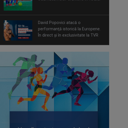
David Popovici atacă o
performanţă istorică la Europene.
În direct şi în exclusivitate la TVR
Spectacol total la TVR: David
Popovici și tricolorii luptă pentru
aur la Europenele de Natație de la
Paris
CONCACAF respinge planul FIFA de
privatizare parțială a activităților
comerciale
Tenis internațional la Târgu Mureș!
TVR Sport transmite finalele