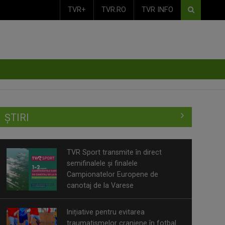
TVR+
TVR.RO
TVR INFO
ȘTIRI
TVR Sport transmite în direct
semifinalele și finalele
Campionatelor Europene de
canotaj de la Varese
Inițiative pentru evitarea
traumatismelor craniene în fotbal