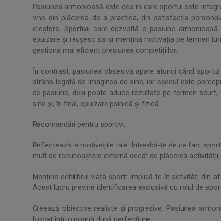
Pasiunea armonioasă este cea în care sportul este integrat 
vine din plăcerea de a practica, din satisfacția persona
creștere. Sportivii care dezvoltă o pasiune armonioasă 
epuizare și reușesc să își mențină motivația pe termen lung.
gestiona mai eficient presiunea competițiilor.
În contrast, pasiunea obsesivă apare atunci când sportul
strâns legată de imaginea de sine, iar eșecul este perce
de pasiune, deși poate aduce rezultate pe termen scurt, 
sine și, în final, epuizare psihică și fizică.
Recomandări pentru sportivi:
Reflectează la motivațiile tale: Întreabă-te de ce faci spor
mult de recunoaștere externă decât de plăcerea activității,
Menține echilibrul viață-sport: Implică-te în activități din af
Acest lucru previne identificarea exclusivă cu rolul de sport
Creează obiective realiste și progresive: Pasiunea armoni
blocat într-o goană după perfecțiune.