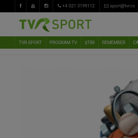
+4 021 3199112
sport@tvr.ro
TVR SPORT
PROGRAM TV
ȘTIRI
REMEMBER
C