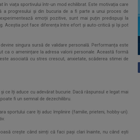
în viața sportivului într-un mod echilibrat. Este motivația care
lă a progresului și din bucuria de a fi parte a unui proces de
experimentează emoții pozitive, sunt mai puțin predispuși la
 Aceștia pot face diferența între efort și auto-critică și își pot
 devine singura sursă de validare personală. Performanța este
put ca o amenințare la adresa valorii personale. Această formă
este asociată cu stres crescut, anxietate, scăderea stimei de
t și ce îți aduce cu adevărat bucurie. Dacă răspunsul e legat mai
 poate fi un semnal de dezechilibru.
ara sportului care îți aduc împlinire (familie, prieteni, hobby-uri).
iv.
oasă crește când simți că faci pași clari înainte, nu când ești