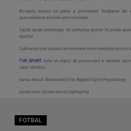
Acceptă eșecul ca parte a procesului: Învățarea din g
autovalidarea exclusiv prin rezultate.
Caută sprijin psihologic: Un psiholog sportiv te poate ajuta
sportul.
Cultivarea unei pasiuni armonioase este esențială pentru su
TVR SPORT
este un mijloc de promovare a valorilor sport
viață sănătos.
sursa articol: Association for Applied Sport Psychology
sursa foto: shutterstock/Lightspring
FOTBAL