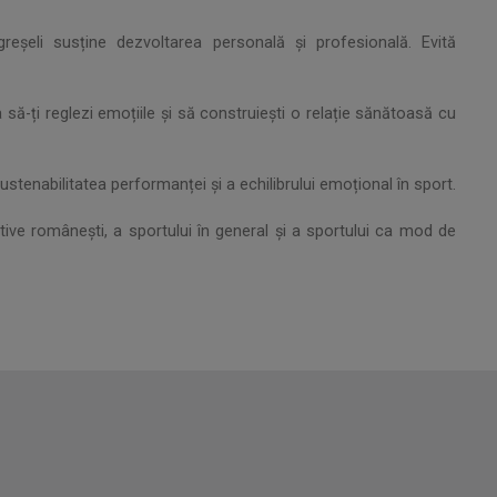
reșeli susține dezvoltarea personală și profesională. Evită
 să-ți reglezi emoțiile și să construiești o relație sănătoasă cu
stenabilitatea performanței și a echilibrului emoțional în sport.
ive românești, a sportului în general și a sportului ca mod de