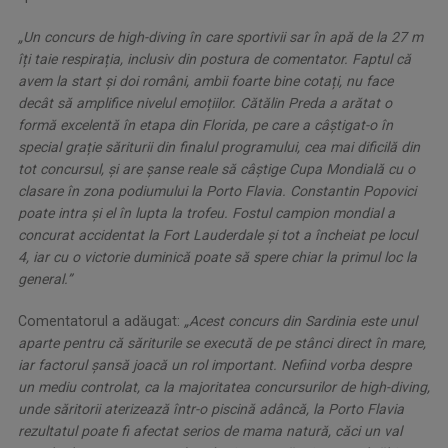
„Un concurs de high-diving în care sportivii sar în apă de la 27 m
îți taie respirația, inclusiv din postura de comentator. Faptul că
avem la start și doi români, ambii foarte bine cotați, nu face
decât să amplifice nivelul emoțiilor. Cătălin Preda a arătat o
formă excelentă în etapa din Florida, pe care a câștigat-o în
special grație săriturii din finalul programului, cea mai dificilă din
tot concursul, și are șanse reale să câștige Cupa Mondială cu o
clasare în zona podiumului la Porto Flavia. Constantin Popovici
poate intra și el în lupta la trofeu. Fostul campion mondial a
concurat accidentat la Fort Lauderdale și tot a încheiat pe locul
4, iar cu o victorie duminică poate să spere chiar la primul loc la
general.”
Comentatorul a adăugat:
„Acest concurs din Sardinia este unul
aparte pentru că săriturile se execută de pe stânci direct în mare,
iar factorul șansă joacă un rol important. Nefiind vorba despre
un mediu controlat, ca la majoritatea concursurilor de high-diving,
unde săritorii aterizează într-o piscină adâncă, la Porto Flavia
rezultatul poate fi afectat serios de mama natură, căci un val