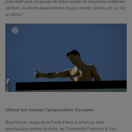
prea înalt care se sparge de stânci poate să micșoreze înălțimea
săriturii, cu efecte devastatoare asupra notelor pentru stil. La fel
și vântul.”
Ultimul test înaintea Campionatelor Europene
Anul trecut, etapa de la Porto Flavia a oferit un duel
spectaculos pentru victorie, iar Constantin Popovici a fost