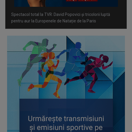
CONCACAF respinge planul FIFA de privatizare parțială a
activităților comerciale
Tenis internațional la Târgu Mureș! TVR Sport transmite
finalele AXERIA Open WTA 125