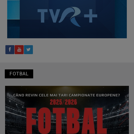
TVR Sport transmite în direct semifinalele și finalele
Campionatelor Europene de canotaj de la Varese
FOTBAL