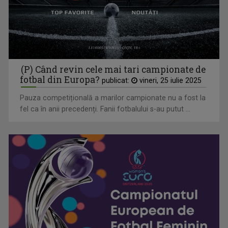
Inițiative pentru evitarea traumatismelor craniene în fotbal
(P) Când revin cele mai tari campionate de
fotbal din Europa?
publicat:
vineri, 25 iulie 2025
Pauza competițională a marilor campionate nu a fost la
fel ca în anii precedenți. Fanii fotbalului s-au putut ...