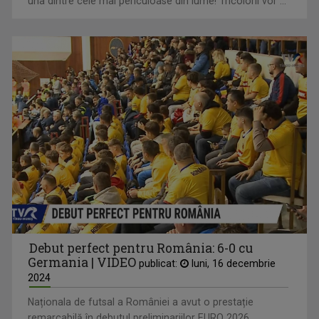
Probele se desfăşoară pârtia de la Whistler, considerată
una dintre cele mai periculoase din lume! Tricolorii vor ...
Debut perfect pentru România: 6-0 cu
Germania | VIDEO
publicat:
luni, 16 decembrie
2024
Naționala de futsal a României a avut o prestație