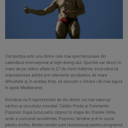
Competiția este una dintre cele mai spectaculoase din
calendarul internațional al high-diving-ului. Sportivii sar direct în
mare de pe stânci aflate la 27 de metri înălțime, încercând să
impresioneze arbitrii prin elemente acrobatice de mare
dificultate și, în același timp, să execute o intrare cât mai sigură
în apele Mediteranei.
România va fi reprezentată de doi dintre cei mai valoroși
săritori ai circuitului mondial: Cătălin Preda și Constantin
Popovici. După locul patru obținut în etapa din Statele Unite,
unde a concurat accidentat, Popovici rămâne și el în cursa
pentru trofeu. Ambii români sunt recunoscuți pentru programul