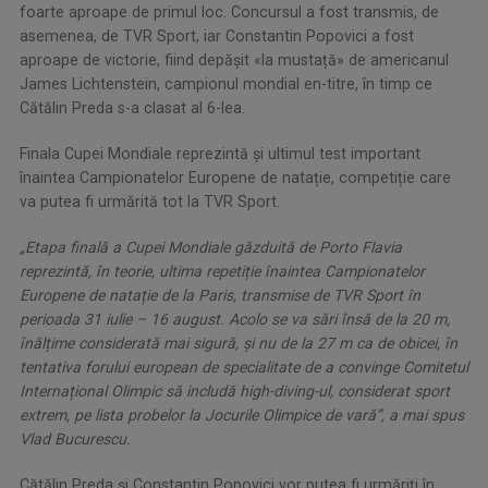
foarte aproape de primul loc. Concursul a fost transmis, de
asemenea, de TVR Sport, iar Constantin Popovici a fost
aproape de victorie, fiind depășit «la mustață» de americanul
James Lichtenstein, campionul mondial en-titre, în timp ce
Cătălin Preda s-a clasat al 6-lea.
Finala Cupei Mondiale reprezintă și ultimul test important
înaintea Campionatelor Europene de natație, competiție care
va putea fi urmărită tot la TVR Sport.
„Etapa finală a Cupei Mondiale găzduită de Porto Flavia
reprezintă, în teorie, ultima repetiție înaintea Campionatelor
Europene de natație de la Paris, transmise de TVR Sport în
perioada 31 iulie – 16 august. Acolo se va sări însă de la 20 m,
înălțime considerată mai sigură, și nu de la 27 m ca de obicei, în
tentativa forului european de specialitate de a convinge Comitetul
Internațional Olimpic să includă high-diving-ul, considerat sport
extrem, pe lista probelor la Jocurile Olimpice de vară”, a mai spus
Vlad Bucurescu.
Cătălin Preda și Constantin Popovici vor putea fi urmăriți în