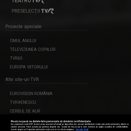
PRESELECȚII
Proiecte speciale
OMUL ANULUI
TELEVIZIUNEA COPIILOR
TVR65
EUROPA VIITORULUI
Alte site-uri TVR
EUROVISION ROMÂNIA
TVR#ENESCU
CERBUL DE AUR
Nouă ne pasă ca datele tale personale să rămână confidențiale
Noi și partenerii noștri
657
stocăm și/sau accesăm informații pe dispozitivul dvs., precum identificatorii cookie unici pentru prelucrarea datelor cu
caracter personal. Puteți accepta sau gestiona alegerile dvs. făcând clic mai jos sau în orice moment, pe pagina cu politica de confidențialitate.
Aceste alegeri vor fi raportate partenerilor noștri și nu vă vor afecta navigarea.
Mai multe detalii