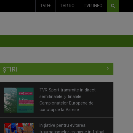
TVR+
TVR.RO
TVR INFO
ȘTIRI
TVR Sport transmite în direct
semifinalele și finalele
Campionatelor Europene de
canotaj de la Varese
Inițiative pentru evitarea
traumatismelor craniene în fotbal