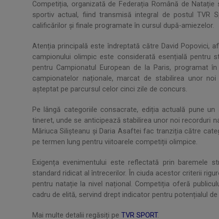
Competiția, organizată de Federația Română de Natație ș
sportiv actual, fiind transmisă integral de postul TVR 
calificărilor și finale programate în cursul după-amiezelor.
Atenția principală este îndreptată către David Popovici, af
campionului olimpic este considerată esențială pentru st
pentru Campionatul European de la Paris, programat în var
campionatelor naționale, marcat de stabilirea unor noi 
așteptat pe parcursul celor cinci zile de concurs.
Pe lângă categoriile consacrate, ediția actuală pune un a
tineret, unde se anticipează stabilirea unor noi recorduri 
Măriuca Silișteanu și Daria Asaftei fac tranziția către categ
pe termen lung pentru viitoarele competiții olimpice.
Exigența evenimentului este reflectată prin baremele str
standard ridicat al întrecerilor. În ciuda acestor criterii 
pentru natație la nivel național. Competiția oferă publicul
cadru de elită, servind drept indicator pentru potențialul d
Mai multe detalii regăsiți pe
TVR SPORT
.