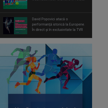
David Popovici atacă o
performanţă istorică la Europene.
În direct şi în exclusivitate la TVR
Spectacol total la TVR: David
Popovici și tricolorii luptă pentru
aur la Europenele de Natație de la
Paris
CONCACAF respinge planul FIFA de
privatizare parțială a activităților
comerciale
Tenis internațional la Târgu Mureș!
TVR Sport transmite finalele