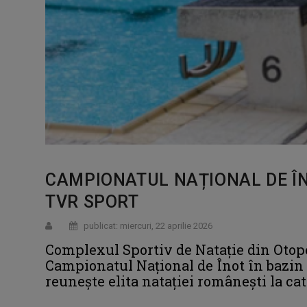
CAMPIONATUL NAȚIONAL DE ÎNO
TVR SPORT
publicat: miercuri, 22 aprilie 2026
Complexul Sportiv de Natație din Otope
Campionatul Național de Înot în bazin 
reunește elita natației românești la cate