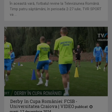
În această vară, fotbalul revine la Televiziunea Română.
Timp patru săptămâni, în perioada 2-27 iulie, TVR SPORT
va ...
Derby în Cupa României: FCSB -
Universitatea Craiova | VIDEO
publicat:
marţi, 17 decembrie 2024