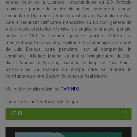
terenul celor de la Liverpool, impunându-se cu 2-0. Ambele
reușite ale partidei de pe Anfield au fost semnate în repriza
secundă de Ousmane Dembele, câștigătorul Balonului de Aur,
care a securizat calificarea francezilor cu un scor general de
4-0. În ciuda eforturilor ofensive ale englezilor și a unui penalty
anulat de VAR în favoarea gazdelor, portarul Safonov a
menținut poarta imaculată, facilitând drumul echipei antrenate
de Luis Enrique către penultimul act al competiției. În
semifinale, Atletico Madrid va întâlni învingătoarea duelului
dintre Arsenal și Sporting Lisabona, în timp ce Paris Saint-
Germain se va măsura cu echipa care va triumfa în
confruntarea dintre Bayern Munchen și Real Madrid.
Mai multe detalii regăsiți pe
TVR INFO
.
sursa foto: shutterstock/Zofia Ciupa
ȘTIRI