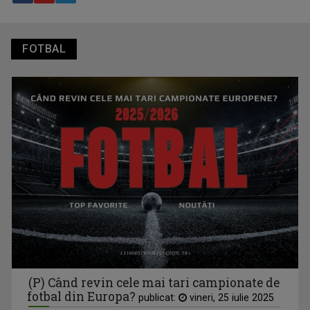
Tenis internațional la Târgu Mureș! TVR Sport transmite
finalele AXERIA Open WTA 125
FOTBAL
TVR Sport transmite în direct semifinalele și finalele
Campionatelor Europene de canotaj de la Varese
(P) Când revin cele mai tari campionate de
fotbal din Europa?
publicat:
vineri, 25 iulie 2025