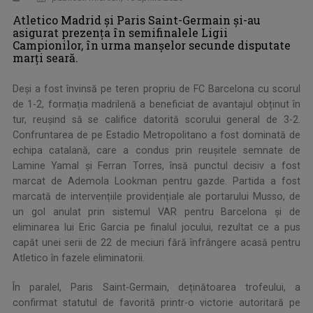
Atletico Madrid și Paris Saint-Germain și-au
asigurat prezența în semifinalele Ligii
Campionilor, în urma manșelor secunde disputate
marți seară.
Deși a fost învinsă pe teren propriu de FC Barcelona cu scorul
de 1-2, formația madrilenă a beneficiat de avantajul obținut în
tur, reușind să se califice datorită scorului general de 3-2.
Confruntarea de pe Estadio Metropolitano a fost dominată de
echipa catalană, care a condus prin reușitele semnate de
Lamine Yamal și Ferran Torres, însă punctul decisiv a fost
marcat de Ademola Lookman pentru gazde. Partida a fost
marcată de intervențiile providențiale ale portarului Musso, de
un gol anulat prin sistemul VAR pentru Barcelona și de
eliminarea lui Eric Garcia pe finalul jocului, rezultat ce a pus
capăt unei serii de 22 de meciuri fără înfrângere acasă pentru
Atletico în fazele eliminatorii.
În paralel, Paris Saint-Germain, deținătoarea trofeului, a
confirmat statutul de favorită printr-o victorie autoritară pe