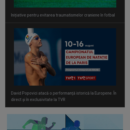
David Popovici atacă o performanţă istorică la Europene. În
direct şi în exclusivitate la TVR
Spectacol total la TVR: David Popovici și tricolorii luptă
pentru aur la Europenele de Natație de la Paris